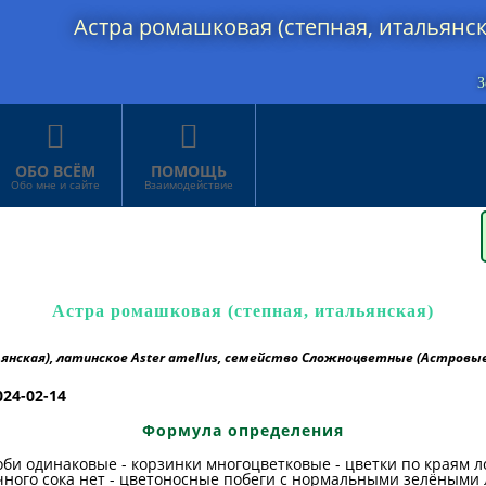
Астра ромашковая (степная, итальянск
З


ОБО ВСЁМ
ПОМОЩЬ
Обо мне и сайте
Взаимодействие
Астра ромашковая (степная, итальянская)
нская), латинское Aster amellus, семейство Сложноцветные (Астровые)
024-02-14
Формула определения
оби одинаковые - корзинки многоцветковые - цветки по краям 
чного сока нет - цветоносные побеги с нормальными зелёными 