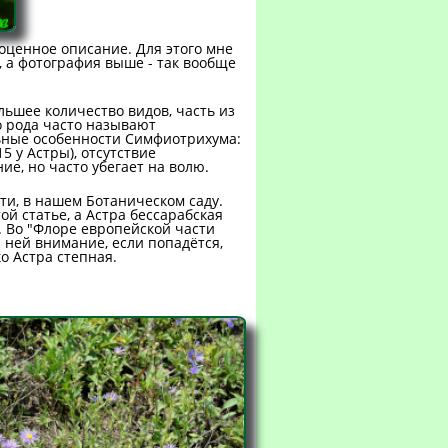
ноценное описание. Для этого мне
 а фотография выше - так вообще
льшее количество видов, часть из
о рода часто называют
льные особенности Симфиотрихума:
5 у Астры), отсутствие
ие, но часто убегает на волю.
сти, в нашем Ботаническом саду.
ой статье, а Астра бессарабская
. Во "Флоре европейской части
а ней внимание, если попадётся,
о Астра степная.