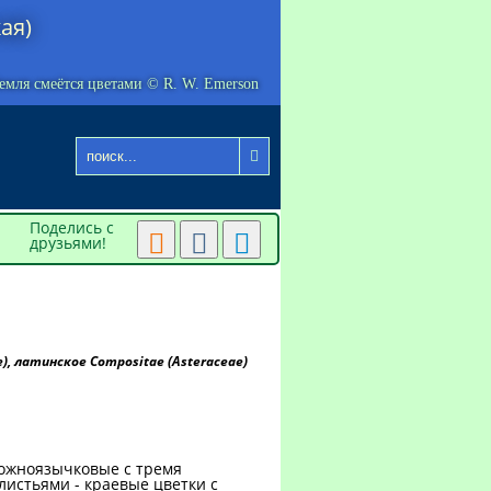
ая)
емля смеётся цветами © R. W. Emerson

Поделись с



друзьями!
, латинское Compositae (Asteraceae)
ложноязычковые с тремя
листьями - краевые цветки с