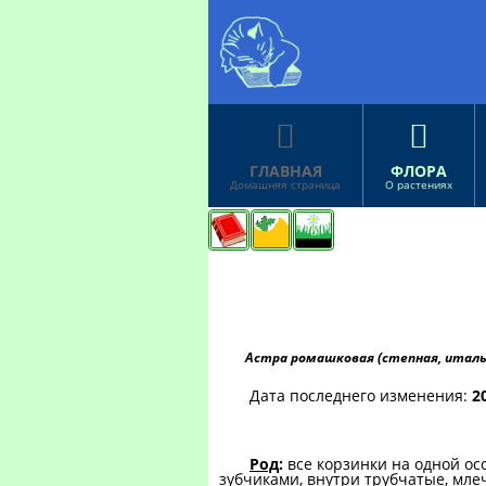


ГЛАВНАЯ
ФЛОРА
Домашняя страница
О растениях
Астра ромашковая (степная, италья
Дата последнего изменения:
2
Род
:
все корзинки на одной ос
зубчиками, внутри трубчатые, мле