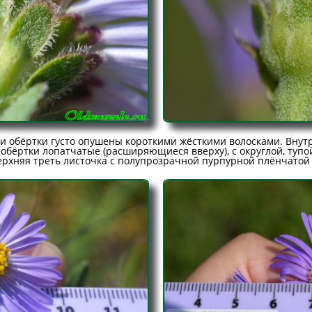
и обёртки густо опушены короткими жёсткими волосками. Внутр
обёртки лопатчатые (расширяющиеся вверху), с округлой, тупой
ерхняя треть листочка с полупрозрачной пурпурной плёнчатой