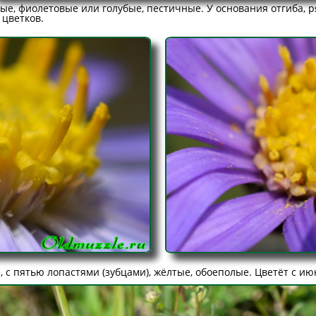
е, фиолетовые или голубые, пестичные. У основания отгиба, 
 цветков.
 с пятью лопастями (зубцами), жёлтые, обоеполые. Цветёт с ию