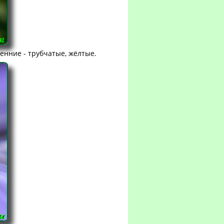
нние - трубчатые, жёлтые.