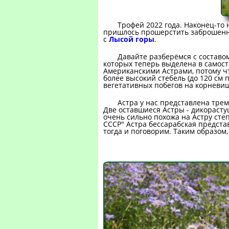
Трофей 2022 года. Наконец-то 
пришлось прошерстить заброшенные
с
Лысой горы
.
Давайте разберёмся с составом
которых теперь выделена в самост
Американскими Астрами, потому чт
более высокий стебель (до 120 см п
вегетативных побегов на корневище
Астра у нас представлена трем
Две оставшиеся Астры - дикорастущ
очень сильно похожа на Астру сте
СССР" Астра бессарабская представ
тогда и поговорим. Таким образом,