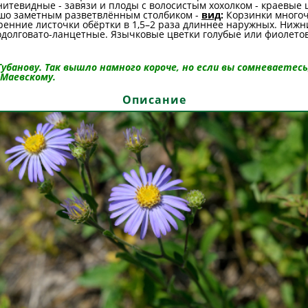
тевидные - завязи и плоды с волосистым хохолком - краевые 
ошо заметным разветвлённым столбиком -
вид
:
Корзинки многоч
тренние листочки обёртки в 1,5–2 раза длиннее наружных. Ниж
одолговато-ланцетные. Язычковые цветки голубые или фиолето
Губанову. Так вышло намного короче, но если вы сомневаетес
 Маевскому.
Описание