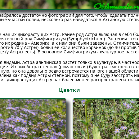
набралось достаточно фотографий для того, чтобы сделать пол
 участки полей, несколько раз наведаться в Ухтинскую степь,
 наших дикорастущих Астр. Ранее род Астра включал в себя бо
оятельный род Симфиотрихум (Symphyotrichum). Растения этог
о их родина - Америка, а к нам они были завезены. Отличите
ротив 70 у Астры), большее количество корзинок (до 30 против 1
 (у Астры есть). В основном Симфиотрихум - культурное растен
я видами. Астра альпийская растёт только в культуре, в частно
ие. Из них Астра степная (ромашковая) будет рассмотрена в эт
пную, но она довольно редко встречается на юге нашей области
лена как подвид Астры степной, поэтому я не буду заострять н
 из дикорастущих Астр у нас более-менее распространена тольк
Цветки