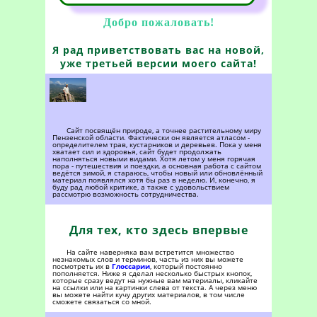
Добро пожаловать!
Я рад приветствовать вас на новой,
уже третьей версии моего сайта!
Сайт посвящён природе, а точнее растительному миру
Пензенской области. Фактически он является атласом -
определителем трав, кустарников и деревьев. Пока у меня
хватает сил и здоровья, сайт будет продолжать
наполняться новыми видами. Хотя летом у меня горячая
пора - путешествия и поездки, а основная работа с сайтом
ведётся зимой, я стараюсь, чтобы новый или обновлённый
материал появлялся хотя бы раз в неделю. И, конечно, я
буду рад любой критике, а также с удовольствием
рассмотрю возможность сотрудничества.
Для тех, кто здесь впервые
На сайте наверняка вам встретится множество
незнакомых слов и терминов, часть из них вы можете
посмотреть их в
Глоссарии
, который постоянно
пополняется. Ниже я сделал несколько быстрых кнопок,
которые сразу ведут на нужные вам материалы, кликайте
на ссылки или на картинки слева от текста. А через меню
вы можете найти кучу других материалов, в том числе
сможете связаться со мной.