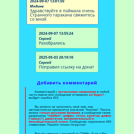
2024-09-07 13:01:50
Медина
Здравствуйте я поймала очень
Странного таракана свяжитесь
со мной
2024-09-07 13:55:24
Сергей
Разобрались
2025-05-03 20:19:10
Сергей
Поправил ссылку на донат
Добавить комментарий
Комментарий с
латинскими символами
в любой
части имени или сообщения отправлен
не будет!
-
выйдет ошибка 403.
Вы можете не заполнять своё имя, ему
автоматически присвоится значение "Аноним". Писать
можно
только русскими буквами
, в сообщении также
разрешены
"пробел", цифры, точка, запятая, дефис
("минус"), двоеточие, вопросительный и
восклицательный знаки
. Сообщение ограничено 400
символами. Пишите только по-русски!
Всё это связано с защитой от СПАМа. Если у Вас