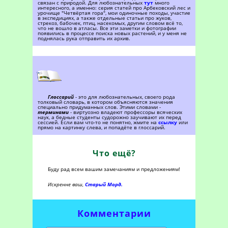
связан с природой. Для любознательных
тут
много
интересного, а именно: серия статей про Арбековский лес и
урочище "Четвёртая гора", мои одиночные походы, участие
в экспедициях, а также отдельные статьи про жуков,
стрекоз, бабочек, птиц, насекомых, другим словом всё то,
что не вошло в атласы. Все эти заметки и фотографии
появились в процессе поиска новых растений, и у меня не
поднялась рука отправить их архив.
Глоссарий
- это для любознательных, своего рода
толковый словарь, в котором объясняются значения
специально придуманных слов. Этими словами -
терминами
- виртуозно владеют профессоры всяческих
наук, а бедные студенты судорожно заучивают их перед
сессией. Если вам что-то не понятно, жмите на
ссылку
или
прямо на картинку слева, и попадёте в глоссарий.
Что ещё?
Буду рад всем вашим замечаниям и предложениям!
Искренне ваш,
Старый Морд.
Комментарии