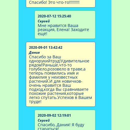
Спасибо! Это что-то!!!!!!!!!
2020-07-12 15:25:40
Сергей
Мне нравится Ваша
реакция, Елена! Заходите
ещё!
2020-09-01 13:42:42
Дания
Спасибо за Ваш
однорукийтруд!Удивительное
рядом!Раньше,что-то
голубело,розовело в траве,а
теперь появились имя и
фамилия у неизвестных
растений.И для новичков-
очень нравится Ваш
подход,когда Вы сравниваете
похожие растения,которые
легко спутать.Успехов в Вашем
труде!
2020-09-02 12:19:01
Сергей
Спасибо, Дания! Я буду
стараться!