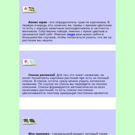
Атлас трав
- это определитель трав по картинкам. В
первую очередь это, конечно же, травы с яркими цветками,
то есть с хорошо заметным околоцветником, в частности -
венчиком. Собственно говоря, именно с ярких цветков и
начинался мой сайт. Именно
сюда
вам нужно зайти в
большинстве случаев, чтобы попытаться узнать, что же за
растение вы нашли.
Список растений
. Для тех, кто знает название, но
хочет посмотреть картинки растения
тут
есть их полный
список. В списке, кстати, сразу можно узнать латинское
название. По ссылке из списка вы перейдёте на полное
описание. Списки формируются автоматически из всех
заносимых растений, то есть списки постоянно
увеличиваются, поэтому нумерация постоянно меняется.
Мои прогулки
- специальный раздел, который также