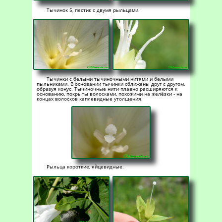
Тычинок 5, пестик с двумя рыльцами.
Тычинки с белыми тычиночными нитями и белыми
пыльниками. В основании тычинки сближены друг с другом,
образуя конус. Тычиночные нити плавно расширяются к
основанию, покрыты волосками, похожими на желёзки - на
концах волосков каплевидные утолщения.
Рыльца короткие, яйцевидные.