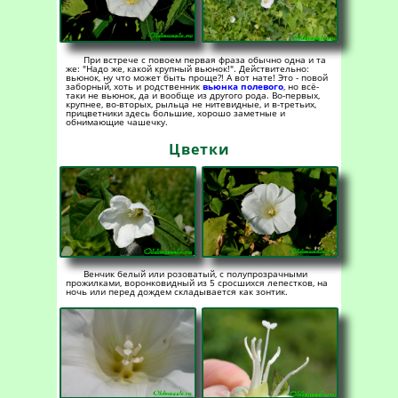
При встрече с повоем первая фраза обычно одна и та
же: "Надо же, какой крупный вьюнок!". Действительно:
вьюнок, ну что может быть проще?! А вот нате! Это - повой
заборный, хоть и родственник
вьюнка полевого
, но всё-
таки не вьюнок, да и вообще из другого рода. Во-первых,
крупнее, во-вторых, рыльца не нитевидные, и в-третьих,
прицветники здесь большие, хорошо заметные и
обнимающие чашечку.
Цветки
Венчик белый или розоватый, с полупрозрачными
прожилками, воронковидный из 5 сросшихся лепестков, на
ночь или перед дождем складывается как зонтик.