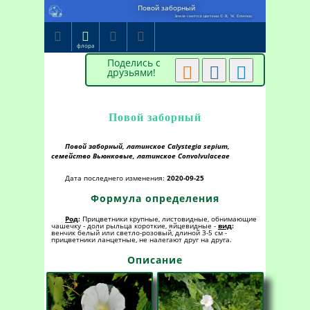
Повой заборный
Земля смеётся цветами © R. W. Emerson




флора
Поделись с



друзьями!
Повой заборный
Повой заборный, латинское Calystegia sepium,
семейство Вьюнковые, латинское Convolvulaceae
Дата последнего изменения:
2020-09-25
Формула определения
Род
:
Прицветники крупные, листовидные, обнимающие
чашечку - доли рыльца короткие, яйцевидные -
вид
:
венчик белый или светло-розовый, длиной 3-5 см -
прицветники ланцетные, не налегают друг на друга.
Описание