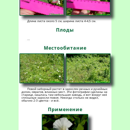
Длина листа около 5 см, ширина листа 4-4,5 см.
Плоды
...
Местообитание
Повой заборный растет в зарослях речных и ручейных
долин, оврагов, влажных мест. Эти фотографии сделаны на
старице, нашлась там небольшая заводь, и вот вокруг неё
сплошные заросли повоя. Никогда столько не видел,
обычно 2-3 цветка - и всё.
Применение