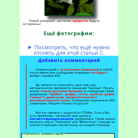
Повой заборный - растение
ядовитое
, будьте
осторожны!.
Ещё фотографии:
Посмотреть, что ещё нужно
отснять для этой статьи
.

Добавить комментарий
Комментарий с
латинскими символами
в любой
части имени или сообщения отправлен
не будет!
-
выйдет ошибка 403.
Вы можете не заполнять своё имя, ему
автоматически присвоится значение "Аноним". Писать
можно
только русскими буквами
, в сообщении также
разрешены
"пробел", цифры, точка, запятая, дефис
("минус"), двоеточие, вопросительный и
восклицательный знаки
. Сообщение ограничено 400
символами. Пишите только по-русски!
Всё это связано с защитой от СПАМа. Если у Вас
есть проблемы - напишите мне лично в
соответствующем разделе
, разберёмся. Также можно
написать мне в "Телеграм" или "ВКонтакте", кликнув на
соответствующие значки внизу на каждой странице.
Написать комментарий