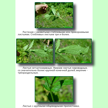
Растение с развитыми стеблевыми или прикорневыми
листьями. Стеблевых листьев три и более.
Листья сетчатонервные. Нижние листья лировидные,
со значительно более крупной конечной долей, верхние -
трёхраздельные.
Листья с крупными яйцевидными прилистники.