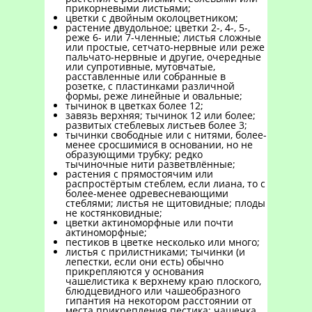
прикорневыми листьями;
цветки с двойным околоцветником;
растение двудольное; цветки 2-, 4-, 5-,
реже 6- или 7-членные; листья сложные
или простые, сетчато-нервные или реже
пальчато-нервные и другие, очередные
или супротивные, мутовчатые,
расставленные или собранные в
розетке, с пластинками различной
формы, реже линейные и овальные;
тычинок в цветках более 12;
завязь верхняя; тычинок 12 или более;
развитых стеблевых листьев более 3;
тычинки свободные или с нитями, более-
менее сросшимися в основании, но не
образующими трубку; редко
тычиночные нити разветвлённые;
растения с прямостоячим или
распростёртым стеблем, если лиана, то с
более-менее одревесневающими
стеблями; листья не щитовидные; плоды
не костянковидные;
цветки актиноморфные или почти
актиноморфные;
пестиков в цветке несколько или много;
листья с прилистниками; тычинки (и
лепестки, если они есть) обычно
прикрепляются у основания
чашелистика к верхнему краю плоского,
блюдцевидного или чашеобразного
гипантия на некотором расстоянии от
места прикрепления пестика; чашечка