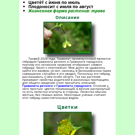
Цветёт с июня по июль
Плодоносит с июля по август
Жизненная форма растения: трава
Описание
Трофей 2024 года. Гравилат промежуточный является
гибридом Гравилата речного и Гравилата городского,
поэтому его латинское название отображает символ
гибрида: Geum x intermedium. Мне долго не удавалось
найти его вживую, но вот, наконец, в Белокаменском парке
совершенно случайно я его увидел. Поскольку это гибрид,
рассказывать о нём особо нечего. Так как растение
принимает свойства родителей в различных пропорциях,
для общего сведения стоит прочитать описания
Гравилата речного
и
Гравилата городского
. Отличия у
него простые: цветок поникающий, в венчик распахнутый,
то есть лепестки отогнуты в стороны. Лепестки обычно
жёлтые, без тёмных жилок. Некоторые учёные считают
этот гибрид самостоятельным видом.
Цветки