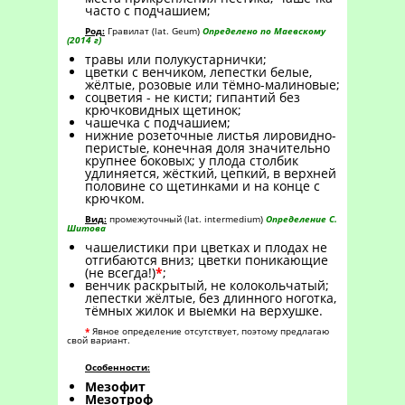
часто с подчашием;
Род:
Гравилат (lat. Geum)
Определено по Маевскому
(2014 г)
травы или полукустарнички;
цветки с венчиком, лепестки белые,
жёлтые, розовые или тёмно-малиновые;
соцветия - не кисти; гипантий без
крючковидных щетинок;
чашечка с подчашием;
нижние розеточные листья лировидно-
перистые, конечная доля значительно
крупнее боковых; у плода столбик
удлиняется, жёсткий, цепкий, в верхней
половине со щетинками и на конце с
крючком.
Вид:
промежуточный (lat. intermedium)
Определение С.
Шитова
чашелистики при цветках и плодах не
отгибаются вниз; цветки поникающие
(не всегда!)
*
;
венчик раскрытый, не колокольчатый;
лепестки жёлтые, без длинного ноготка,
тёмных жилок и выемки на верхушке.
*
Явное определение отсутствует, поэтому предлагаю
свой вариант.
Особенности:
Мезофит
Мезотроф