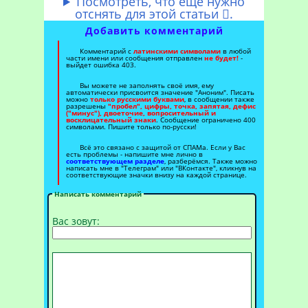
Посмотреть, что ещё нужно
отснять для этой статьи
.

Добавить комментарий
Комментарий с
латинскими символами
в любой
части имени или сообщения отправлен
не будет!
-
выйдет ошибка 403.
Вы можете не заполнять своё имя, ему
автоматически присвоится значение "Аноним". Писать
можно
только русскими буквами
, в сообщении также
разрешены
"пробел", цифры, точка, запятая, дефис
("минус"), двоеточие, вопросительный и
восклицательный знаки
. Сообщение ограничено 400
символами. Пишите только по-русски!
Всё это связано с защитой от СПАМа. Если у Вас
есть проблемы - напишите мне лично в
соответствующем разделе
, разберёмся. Также можно
написать мне в "Телеграм" или "ВКонтакте", кликнув на
соответствующие значки внизу на каждой странице.
Написать комментарий
Вас зовут: