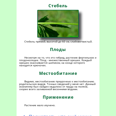
Стебель
Стебель прямой, высотой до 60 см, слабоветвистый.
Плоды
Несмотря на то, что это гибрид, растение фертильное и
плодоносящее. Плод - множественный орешек. Каждый
орешек оканчивается шипиком, на конце которого
находится крючочек.
Местообитание
Видимо, местообитание приурочено к местообитанию
родительских видов. Точных сведений у меня нет. Данный
экземпляр был найден недалеко от пруда на поляне,
скорее всего заливаемой весенними водами.
Применение
Растение мало изучено.