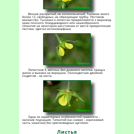
Венчик раскрытый, не колокольчатый. Тычинок много
более 12, свободных, не образующих трубку. Пестиков
множество. Тычинки и лепестки прикрепляются к верхнему
краю плоского, блюдцевидного или чашеобразного
гипантия на некотором расстоянии от места прикрепления
пестика. Цветки актиноморфные.
Лепестков 5, жёлтых, без длинного ноготка, тёмных
жилок и выемки на верхушке. Околоцветник двойной.
Соцветия - не кисти.
Одна из характерных особенностей гравилата -
наличие подчашия. Гипантий (на снимке - коричневая
часть чашечки) без крючковидных щетинок.
Листья