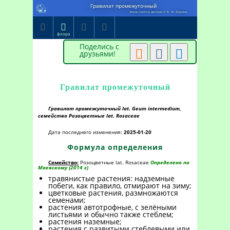
Гравилат промежуточный
Земля смеётся цветами © R. W. Emerson




флора
Поделись с



друзьями!
Гравилат промежуточный
Гравилат промежуточный lat. Geum intermedium,
семейство Розоцветные lat. Rosaceae
Дата последнего изменения:
2025-01-20
Формула определения
Семейство:
Розоцветные lat. Rosaceae
Определено по
Маевскому (2014 г)
травянистые растения: надземные
побеги, как правило, отмирают на зиму;
цветковые растения, размножаются
семенами;
растения автотрофные, с зелёными
листьями и обычно также стеблем;
растения наземные;
растения с развитыми стеблевыми или