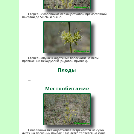
Стебель смолёвочки мелкоцветковой прямостоячий,
высотой до 50 cм. и выше.
Стебель опушён короткими волосками на всем
протяжении междоузлий (видовой признак).
Плоды
...
Местообитание
Смолёвочка мелкоцветковая встречается на сухих
лугах, на песчаных почвах. Она легко теряется на фоне