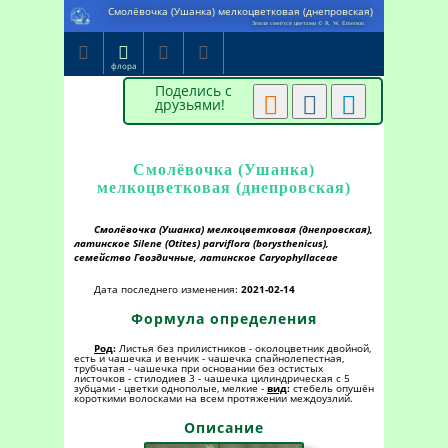
Смолёвочка (Ушанка) мелкоцветковая (днепровская)
Земля смеётся цветами © R. W. Emerson




флора
Поделись с



друзьями!
Смолёвочка (Ушанка)
мелкоцветковая (днепровская)
Смолёвочка (Ушанка) мелкоцветковая (днепровская),
латинское Silene (Otites) parviflora (borysthenicus),
семейство Гвоздичные, латинское Caryophyllaceae
Дата последнего изменения:
2021-02-14
Формула определения
Род
:
Листья без прилистников - околоцветник двойной,
есть и чашечка и венчик - чашечка спайнолепестная,
трубчатая - чашечка при основании без остистых
листочков - стилодиев 3 - чашечка цилиндрическая с 5
зубцами - цветки однополые, мелкие -
вид
:
стебель опушён
короткими волосками на всем протяжении междоузлий.
Описание