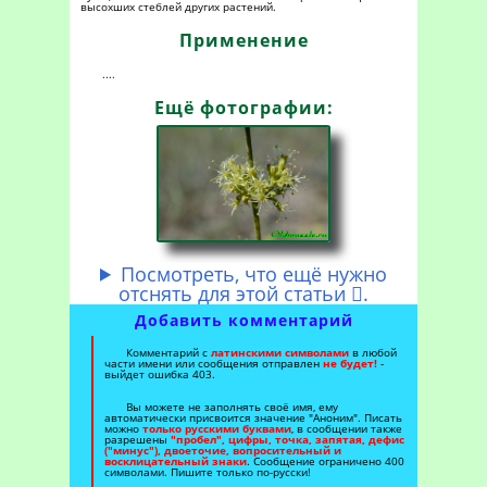
высохших стеблей других растений.
Применение
....
Ещё фотографии:
Посмотреть, что ещё нужно
отснять для этой статьи
.

Добавить комментарий
Комментарий с
латинскими символами
в любой
части имени или сообщения отправлен
не будет!
-
выйдет ошибка 403.
Вы можете не заполнять своё имя, ему
автоматически присвоится значение "Аноним". Писать
можно
только русскими буквами
, в сообщении также
разрешены
"пробел", цифры, точка, запятая, дефис
("минус"), двоеточие, вопросительный и
восклицательный знаки
. Сообщение ограничено 400
символами. Пишите только по-русски!