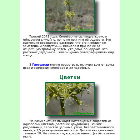
Трофей 2015 года. Смолёвочку мелкоцветковую я
обнаружил случайно, но не по причине её редкости. Это
настолько невзрачное растение, что его и вблизи не
заметишь и пропустишь. Вначале я принял её за
отцветшую травинку, затем, уже дома, обнаружил, что
растение двудомное. Теперь нужно фотографировать ещё
и ещё.
В
Глоссарии
можно посмотреть отличия друг от друга
всех и всяческих смолёвок и им подобных.
Цветки
Из пазух листьев выходят кистевидные соцветия из
однополых цветков (растение двудомное). Венчик 5-
раздельный, лепестки цельные, узкие, беловато-зелёного
цвета, в 1,5 раза длиннее чашечки. Далеко выступающих
тычинок 10. На снимке - мужское растение. Цветёт в июне-
июле.