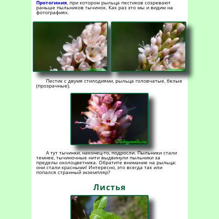
Протогиния
, при котором рыльца пестиков созревают
раньше пыльников тычинок. Как раз это мы и видим на
фотографиях.
Пестик с двумя стилодиями, рыльца головчатые, белые
(прозрачные).
А тут тычинки, наконец-то, подросли. Пыльники стали
темнее, тычиночные нити выдвинули пыльники за
пределы околоцветника. Обратите внимание на рыльца:
они стали красными! Интересно, это всегда так или
попался странный экземпляр?
Листья