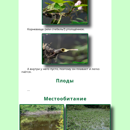
Корневище (или стебель?) утолщённое.
А внутри у него пусто, поэтому он плавает и легко
гнётся.
Плоды
...
Местообитание