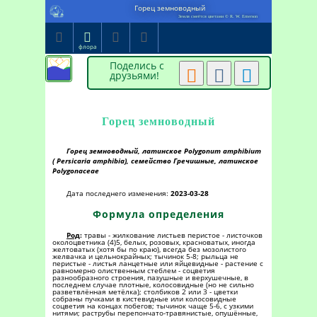
Горец земноводный
Земля смеётся цветами © R. W. Emerson




флора
Поделись с



друзьями!
Горец земноводный
Горец земноводный, латинское Polygonum amphibium
( Persicaria amphibia), семейство Гречишные, латинское
Polygonaceae
Дата последнего изменения:
2023-03-28
Формула определения
Род
:
травы - жилкование листьев перистое - листочков
околоцветника (4)5, белых, розовых, красноватых, иногда
желтоватых (хотя бы по краю), всегда без мозолистого
желвачка и цельнокрайных; тычинок 5-8; рыльца не
перистые - листья ланцетные или яйцевидные - растение с
равномерно олиственным стеблем - соцветия
разнообразного строения, пазушные и верхушечные, в
последнем случае плотные, колосовидные (но не сильно
разветвлённая метёлка); столбиков 2 или 3 - цветки
собраны пучками в кистевидные или колосовидные
соцветия на концах побегов; тычинок чаще 5-6, с узкими
нитями; раструбы перепончато-травянистые, опушённые,