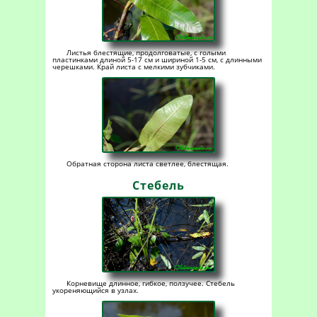
Листья блестящие, продолговатые, с голыми
пластинками длиной 5-17 см и шириной 1-5 см, с длинными
черешками. Край листа с мелкими зубчиками.
Обратная сторона листа светлее, блестящая.
Стебель
Корневище длинное, гибкое, ползучее. Стебель
укореняющийся в узлах.