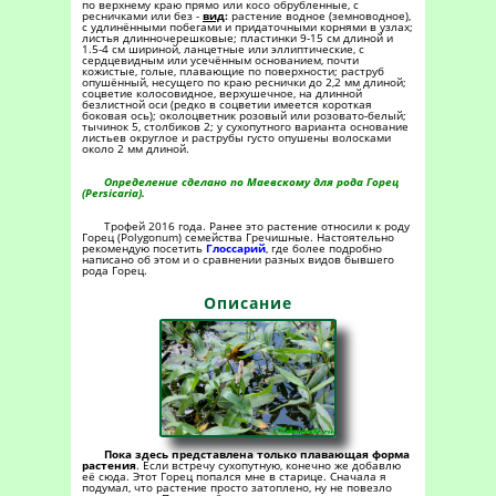
по верхнему краю прямо или косо обрубленные, с
ресничками или без -
вид
:
растение водное (земноводное),
с удлинёнными побегами и придаточными корнями в узлах;
листья длинночерешковые; пластинки 9-15 см длиной и
1.5-4 см шириной, ланцетные или эллиптические, с
сердцевидным или усечённым основанием, почти
кожистые, голые, плавающие по поверхности; раструб
опушённый, несущего по краю реснички до 2,2 мм длиной;
соцветие колосовидное, верхушечное, на длинной
безлистной оси (редко в соцветии имеется короткая
боковая ось); околоцветник розовый или розовато-белый;
тычинок 5, столбиков 2; у сухопутного варианта основание
листьев округлое и раструбы густо опушены волосками
около 2 мм длиной.
Определение сделано по Маевскому для рода Горец
(Persicaria).
Трофей 2016 года. Ранее это растение относили к роду
Горец (Polygonum) семейства Гречишные. Настоятельно
рекомендую посетить
Глоссарий
, где более подробно
написано об этом и о сравнении разных видов бывшего
рода Горец.
Описание
Пока здесь представлена только плавающая форма
растения
. Если встречу сухопутную, конечно же добавлю
её сюда. Этот Горец попался мне в старице. Сначала я
подумал, что растение просто затоплено, ну не повезло