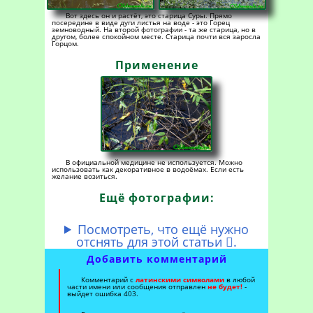
Вот здесь он и растёт, это старица Суры. Прямо
посередине в виде дуги листья на воде - это Горец
земноводный. На второй фотографии - та же старица, но в
другом, более спокойном месте. Старица почти вся заросла
Горцом.
Применение
В официальной медицине не используется. Можно
использовать как декоративное в водоёмах. Если есть
желание возиться.
Ещё фотографии:
Посмотреть, что ещё нужно
отснять для этой статьи
.

Добавить комментарий
Комментарий с
латинскими символами
в любой
части имени или сообщения отправлен
не будет!
-
выйдет ошибка 403.