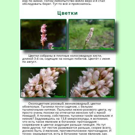
ему по жизни. Потом любопытство взяло верх и я стал
обследовать берег. Тут-то всё и прояснилось.
Цветки
Цветки собраны в плотные колосовидные кисти,
длиной 3-4 см, сидящие на концах побегов. Цветёт с июня
по август.
Околоцветник розовый, венчиковидный, цветки
обоеполые. Тычинки почти сидячие, с белыми
тычиночными нитями. Пыльники нежно-розового цвета, ну
просто очень похожи на отпечатки женских губ с яркой
помадой. А почему, собственно, тычинки такие маленькие и
низкие? Задумавшись на 13,8 микросекунды, я вспомнил,
что есть такое явление в ботанике: протоандрия -
созревание в цветке андроцея раньше гинецея. Но тут
явно другое, тут пестик развивается раньше, скорее всего,
должно быть и явление, противоположное протоандрии. И
точно: оказывается, есть в ботанике такое явление, как