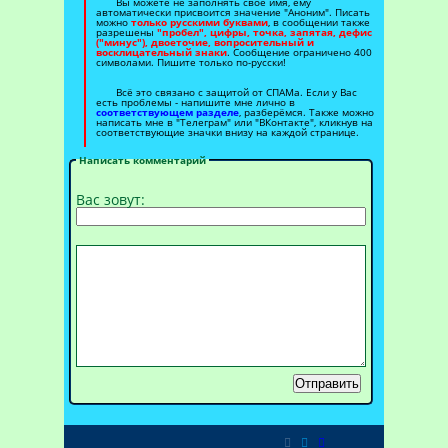
Вы можете не заполнять своё имя, ему
автоматически присвоится значение "Аноним". Писать
можно
только русскими буквами
, в сообщении также
разрешены
"пробел", цифры, точка, запятая, дефис
("минус"), двоеточие, вопросительный и
восклицательный знаки
. Сообщение ограничено 400
символами. Пишите только по-русски!
Всё это связано с защитой от СПАМа. Если у Вас
есть проблемы - напишите мне лично в
соответствующем разделе
, разберёмся. Также можно
написать мне в "Телеграм" или "ВКонтакте", кликнув на
соответствующие значки внизу на каждой странице.
Написать комментарий
Вас зовут:
Отправить


