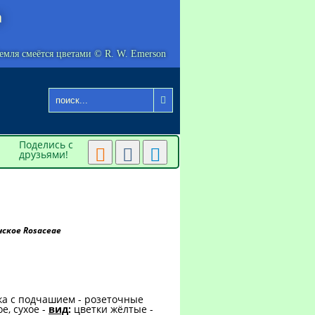
а
емля смеётся цветами © R. W. Emerson

Поделись с



друзьями!
нское Rosaceae
ка с подчашием - розеточные
е, сухое -
вид
:
цветки жёлтые -