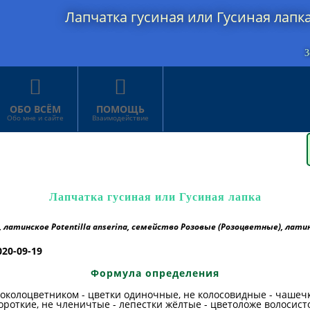
Лапчатка гусиная или Гусиная лапк
З


ОБО ВСЁМ
ПОМОЩЬ
Обо мне и сайте
Взаимодействие
Лапчатка гусиная или Гусиная лапка
, латинское Potentilla anserina, семейство Розовые (Розоцветные), лати
020-09-19
Формула определения
 околоцветником - цветки одиночные, не колосовидные - чашеч
роткие, не членичтые - лепестки жёлтые - цветоложе волосисто