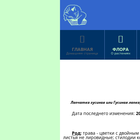


ГЛАВНАЯ
ФЛОРА
Домашняя страница
О растениях
Лапчатка гусиная или Гусиная лапка
Дата последнего изменения:
2
Род
:
трава - цветки с двойным
листья не лировидные; стилодии ко