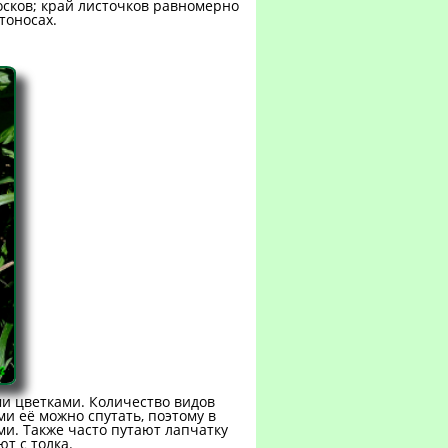
сков; край листочков равномерно
тоносах.
и цветками. Количество видов
ми её можно спутать, поэтому в
и. Также часто путают лапчатку
ют с толка.