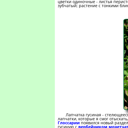
цветки одиночные - листья перис
зубчатый; растение с тонкими бл
Лапчатка гусиная - стелющеес
лапчатки, которые я смог отыскать
Глоссарии
появился новый раздел,
гусиную с
вербейником монетча