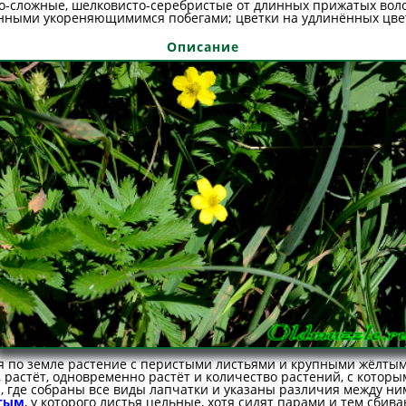
то-сложные, шелковисто-серебристые от длинных прижатых воло
инными укореняющимимся побегами; цветки на удлинённых цве
Описание
я по земле растение с перистыми листьями и крупными жёлтым
, растёт, одновременно растёт и количество растений, с которы
 где собраны все виды лапчатки и указаны различия между ним
тым
, у которого листья цельные, хотя сидят парами и тем сбива