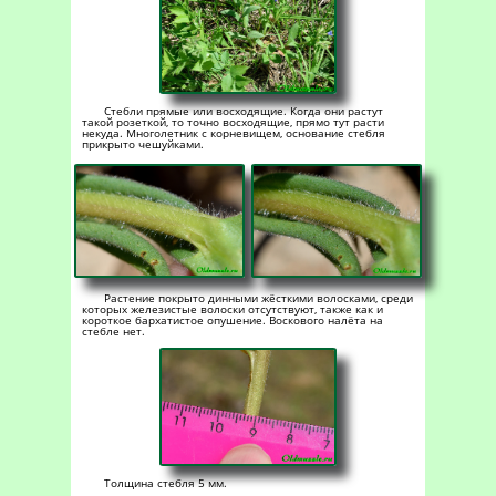
Стебли прямые или восходящие. Когда они растут
такой розеткой, то точно восходящие, прямо тут расти
некуда. Многолетник с корневищем, основание стебля
прикрыто чешуйками.
Растение покрыто динными жёсткими волосками, среди
которых железистые волоски отсутствуют, также как и
короткое бархатистое опушение. Воскового налёта на
стебле нет.
Толщина стебля 5 мм.