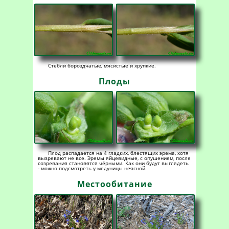
Стебли бороздчатые, мясистые и хрупкие.
Плоды
Плод распадается на 4 гладких, блестящих эрема, хотя
вызревают не все. Эремы яйцевидные, с опушением, после
созревания становятся чёрными. Как они будут выглядеть
- можно подсмотреть у медуницы неясной.
Местообитание