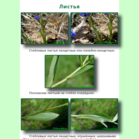
Листья
Стеблевые листья ланцетные или линейно-ланцетные.
Положение листьев на стебле очерёдное.
Стеблевые листья ланцетные, опушённые, шершавыве