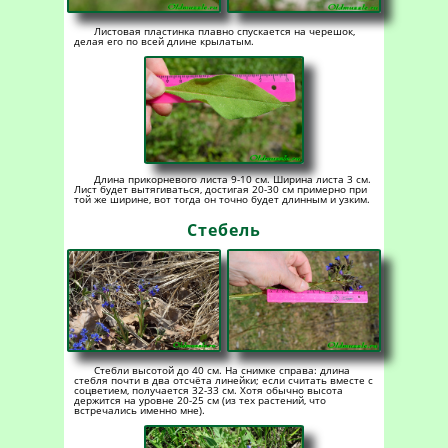
Листовая пластинка плавно спускается на черешок,
делая его по всей длине крылатым.
Длина прикорневого листа 9-10 см. Ширина листа 3 см.
Лист будет вытягиваться, достигая 20-30 см примерно при
той же ширине, вот тогда он точно будет длинным и узким.
Стебель
Стебли высотой до 40 см. На снимке справа: длина
стебля почти в два отсчёта линейки; если считать вместе с
соцветием, получается 32-33 см. Хотя обычно высота
держится на уровне 20-25 см (из тех растений, что
встречались именно мне).