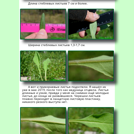
Длина стеблевых листьев 7 см и более.
Ширина стеблевых листьев 1,3-1,7 см.
А вот и прикорневые листья подоспели. Я нашёл их
уже в мае 2019, после того как медуница отцвела. Листья
длинные и узкие, правда у меня на снимках ещё молодые
листья, до конца не развившиеся. Черешки листьев
плавно переходят в ланцетную листовую пластинку,
никакого резкого выступа нет.