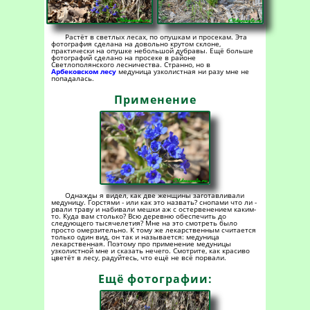
Растёт в светлых лесах, по опушкам и просекам. Эта
фотография сделана на довольно крутом склоне,
практически на опушке небольшой дубравы. Ещё больше
фотографий сделано на просеке в районе
Светлополянского лесничества. Странно, но в
Арбековском лесу
медуница узколистная ни разу мне не
попадалась.
Применение
Однажды я видел, как две женщины заготавливали
медуницу. Горстями - или как это назвать? снопами что ли -
рвали траву и набивали мешки аж с остервенением каким-
то. Куда вам столько? Всю деревню обеспечить до
следующего тысячелетия? Мне на это смотреть было
просто омерзительно. К тому же лекарственным считается
только один вид, он так и называется: медуница
лекарственная. Поэтому про применение медуницы
узколистной мне и сказать нечего. Смотрите, как красиво
цветёт в лесу, радуйтесь, что ещё не всё порвали.
Ещё фотографии: