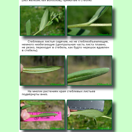
(без железистых волосков), прижатые к стеблю.
Стеблевые листья сидячие, но не стеблеобъемлющие,
немного низбегающие (центральная часть листа плавно,
не резко, переходит в стебель, как будто черешок вдавлен
в стебель).
На многих растениях края стеблевых листьев
подвёрнуты вниз.