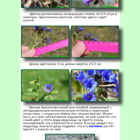
Цветки расположены на верхушке стебля, по 3-5 штук в
завитках. Цветоножки короткие, поэтому цветы сидят
кучкой.
Длина цветоноса 3 см, длина завитка 2,5-3 см.
Венчик фиолетово-синий или голубой, правильный, с
пятираздельным колокольчатым отгибом и округлыми
лопастями, с открытым зёвом, без чешуек внутри. Может
быть это моё субъективное ощущение, но мне кажется, что
синий цвет у этого вида медуницы ну просто очень
насыщенный, так и бросается в глаза. Я когда увидел эту
медуницу, вначале даже подумал, что это
воловик
растёт.
Цветёт с апреля по май.