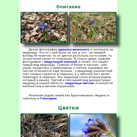
Описание
Делая фотографии
адониса весеннего
, я наткнулся на
медуницу. Что-то с ней было не так, а что - на первый
взгляд не понятно: то ли цветки уж больно густо-синие, то
ли растение какое-то тоненькое. И только дома, сравнив
фотографии с
медуницей неясной
, я понял, что нашёл
новый вид медуницы. Главное отличие в листьях - они
узкие, ланцетные и приближены к стеблю, корневые же
листья отличаются ещё больше - у медуницы узколистной
лист плавно сужается в черешок, а у неясной лист резко
переходит в черешок. Эта медуница стала вторым видом,
который я нашёл. Третий и последний вид дикорастущих
медуниц в нашей области -
медуница мягкая
, отличается
железистым и мягким опушением.
Различия родов семейства Бурачниковые сведено в
табличку в
Глоссарии
.
Цветки