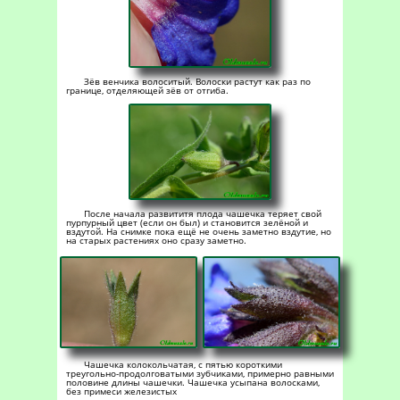
Зёв венчика волоситый. Волоски растут как раз по
границе, отделяющей зёв от отгиба.
После начала развититя плода чашечка теряет свой
пурпурный цвет (если он был) и становится зелёной и
вздутой. На снимке пока ещё не очень заметно вздутие, но
на старых растениях оно сразу заметно.
Чашечка колокольчатая, с пятью короткими
треугольно-продолговатыми зубчиками, примерно равными
половине длины чашечки. Чашечка усыпана волосками,
без примеси железистых