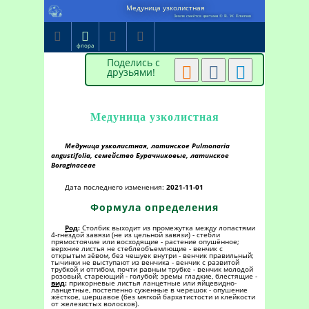
Медуница узколистная
Земля смеётся цветами © R. W. Emerson




флора
Поделись с



друзьями!
Медуница узколистная
Медуница узколистная, латинское Pulmonaria
angustifolia, семейство Бурачниковые, латинское
Boraginaceae
Дата последнего изменения:
2021-11-01
Формула определения
Род
:
Столбик выходит из промежутка между лопастями
4-гнёздой завязи (не из цельной завязи) - стебли
прямостоячие или восходящие - растение опушённое;
верхние листья не стеблеобъемлющие - венчик с
открытым зёвом, без чешуек внутри - венчик правильный;
тычинки не выступают из венчика - венчик с развитой
трубкой и отгибом, почти равным трубке - венчик молодой
розовый, стареющий - голубой; эремы гладкие, блестящие -
вид
:
прикорневые листья ланцетные или яйцевидно-
ланцетные, постепенно суженные в черешок - опушение
жёсткое, шершавое (без мягкой бархатистости и клейкости
от железистых волосков).