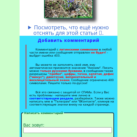
Посмотреть, что ещё нужно
отснять для этой статьи
.

Добавить комментарий
Комментарий с
латинскими символами
в любой
части имени или сообщения отправлен
не будет!
-
выйдет ошибка 403.
Вы можете не заполнять своё имя, ему
автоматически присвоится значение "Аноним". Писать
можно
только русскими буквами
, в сообщении также
разрешены
"пробел", цифры, точка, запятая, дефис
("минус"), двоеточие, вопросительный и
восклицательный знаки
. Сообщение ограничено 400
символами. Пишите только по-русски!
Всё это связано с защитой от СПАМа. Если у Вас
есть проблемы - напишите мне лично в
соответствующем разделе
, разберёмся. Также можно
написать мне в "Телеграм" или "ВКонтакте", кликнув на
соответствующие значки внизу на каждой странице.
Написать комментарий
Вас зовут: