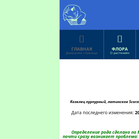


ГЛАВНАЯ
ФЛОРА
Домашняя страница
О растениях
Козелец пурпурный, латинское Scor
Дата последнего изменения:
2
Определение рода сделано по М
почти сразу возникает проблема