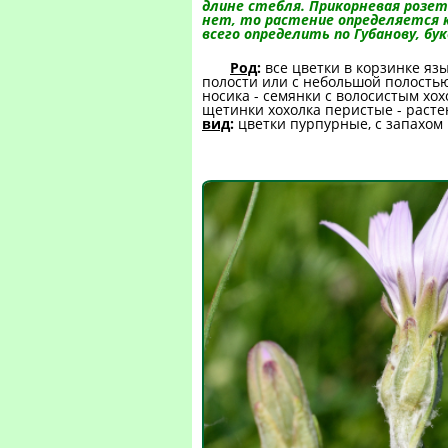
длине стебля. Прикорневая розет
нет, то растение определяется ка
всего определить по Губанову, бу
Род
:
все цветки в корзинке яз
полости или с небольшой полостью 
носика - семянки с волосистым хо
щетинки хохолка перистые - расте
вид
:
цветки пурпурные, с запахом