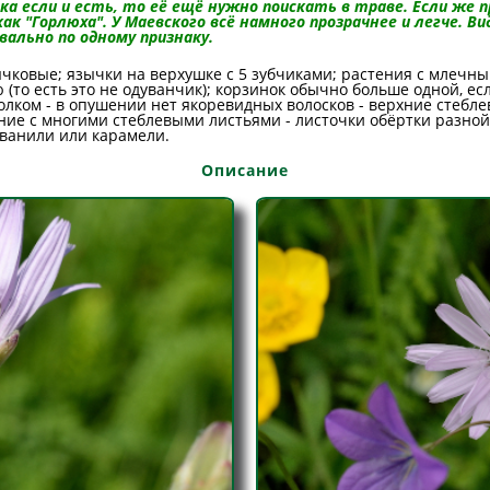
ка если и есть, то её ещё нужно поискать в траве. Если же 
к "Горлюха". У Маевского всё намного прозрачнее и легче. В
квально по одному признаку.
ычковые; язычки на верхушке с 5 зубчиками; растения с млечны
(то есть это не одуванчик); корзинок обычно больше одной, ес
холком - в опушении нет якоревидных волосков - верхние стебл
ние с многими стеблевыми листьями - листочки обёртки разной
 ванили или карамели.
Описание