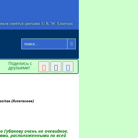
емля смеётся цветами © R. W. Emerson

Поделись с



друзьями!
itae (Asteraceae)
о Губанову очень не очевидное,
ями, расположенными по всей