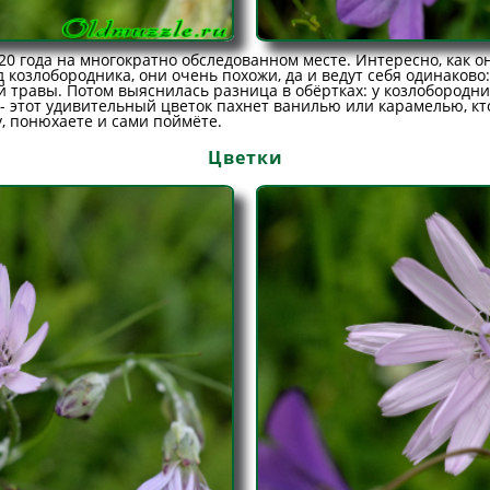
20 года на многократно обследованном месте. Интересно, как он
 козлобородника, они очень похожи, да и ведут себя одинаково
й травы. Потом выяснилась разница в обёртках: у козлобородни
 этот удивительный цветок пахнет ванилью или карамелью, кто-
у, понюхаете и сами поймёте.
Цветки