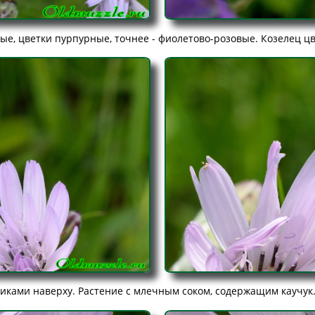
ые, цветки пурпурные, точнее - фиолетово-розовые. Козелец цв
чиками наверху. Растение с млечным соком, содержащим каучук