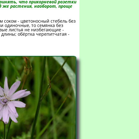
принять, что прикорневой розетки
ид же растения, наоборот, проще
м соком - цветоносный стебель без
ли одиночные, то семянка без
евые листья не низбегающие -
 длины; обёртка черепитчатая -