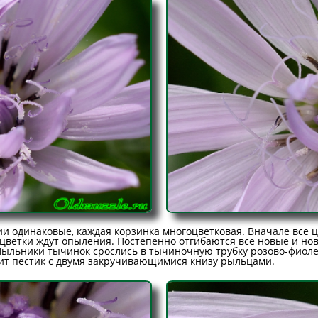
ии одинаковые, каждая корзинка многоцветковая. Вначале все ц
цветки ждут опыления. Постепенно отгибаются всё новые и но
Пыльники тычинок срослись в тычиночную трубку розово-фиоле
ит пестик с двумя закручивающимися книзу рыльцами.