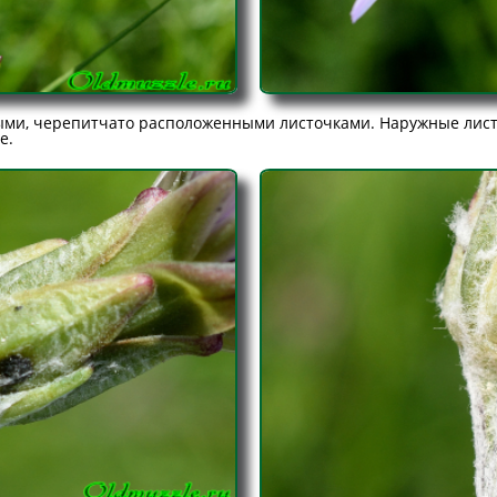
ными, черепитчато расположенными листочками. Наружные лис
е.