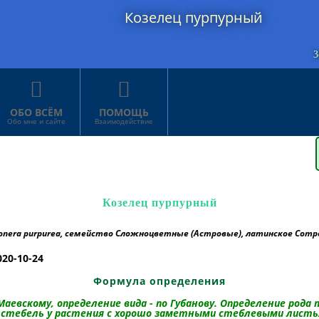
Козелец пурпурный
З


ОБО ВСЁМ
ПОМОЩЬ
Обо мне и сайте
Взаимодействие
Козелец пурпурный
zonera purpurea, семейство Сложноцветные (Астровые), латинское Compos
020-10-24
Формула определения
аевскому, определение вида - по Губанову. Определение рода п
: стебель у растения с хорошо заметными стеблевыми листь