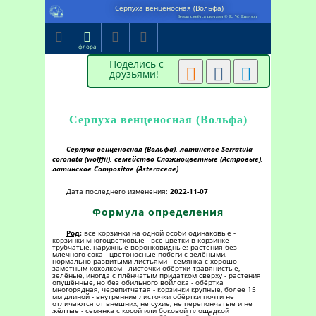
Серпуха венценосная (Вольфа)
Земля смеётся цветами © R. W. Emerson




флора
Поделись с



друзьями!
Серпуха венценосная (Вольфа)
Серпуха венценосная (Вольфа), латинское Serratula
coronata (wolffii), семейство Сложноцветные (Астровые),
латинское Compositae (Asteraceae)
Дата последнего изменения:
2022-11-07
Формула определения
Род
:
все корзинки на одной особи одинаковые -
корзинки многоцветковые - все цветки в корзинке
трубчатые, наружные воронковидные; растения без
млечного сока - цветоносные побеги с зелёными,
нормально развитыми листьями - семянка с хорошо
заметным хохолком - листочки обёртки травянистые,
зелёные, иногда с плёнчатым придатком сверху - растения
опушённые, но без обильного войлока - обёртка
многорядная, черепитчатая - корзинки крупные, более 15
мм длиной - внутренние листочки обёртки почти не
отличаются от внешних, не сухие, не перепончатые и не
жёлтые - семянка с косой или боковой площадкой