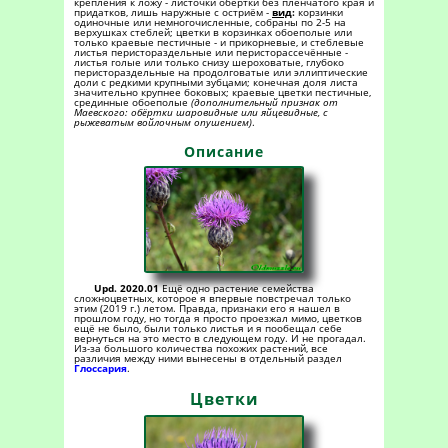
крепления к ложу - листочки обёртки без плёнчатого края и
придатков, лишь наружные с остриём -
вид
:
корзинки
одиночные или немногочисленные, собраны по 2-5 на
верхушках стеблей; цветки в корзинках обоеполые или
только краевые пестичные - и прикорневые, и стеблевые
листья перистораздельные или перисторассечённые -
листья голые или только снизу шероховатые, глубоко
перистораздельные на продолговатые или эллиптические
доли с редкими крупными зубцами; конечная доля листа
значительно крупнее боковых; краевые цветки пестичные,
срединные обоеполые
(дополнительный признак от
Маевского: обёртки шаровидные или яйцевидные, с
рыжеватым войлочным опушением)
.
Описание
Upd. 2020.01
Ещё одно растение семейства
сложноцветных, которое я впервые повстречал только
этим (2019 г.) летом. Правда, признаки его я нашел в
прошлом году, но тогда я просто проезжал мимо, цветков
ещё не было, были только листья и я пообещал себе
вернуться на это место в следующем году. И не прогадал.
Из-за большого количества похожих растений, все
различия между ними вынесены в отдельный раздел
Глоссария
.
Цветки