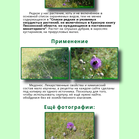
Редкое у нас растение, хоть и не включённое в
основной список охраняемых видов, тем не менее
содержащееся в
"Списке редких и уязвимых
сосудистых растений, не включённых в Красную книгу
Пензенской области, но нуждающихся в постоянном
мониторинге"
. Растет на опушках дубрав, в зарослях
кустарников, на прирусловых валах.
Применение
Медонос. Лекарственные свойства и химический
состав мало изучены, а рецепты на каждом сайте сделаны
под копирку из одного источника. Поскольку для того,
чтобы использовать серпуху, её ещё нужно найти,
обойдемся без её хозяйственного значения.
Ещё фотографии: