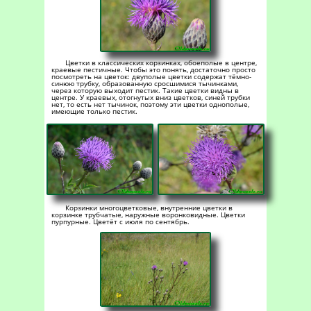
Цветки в классических корзинках, обоеполые в центре,
краевые пестичные. Чтобы это понять, достаточно просто
посмотреть на цветок: двуполые цветки содержат тёмно-
синюю трубку, образованную сросшимися тычинками,
через которую выходит пестик. Такие цветки видны в
центре. У краевых, отогнутых вниз цветков, синей трубки
нет, то есть нет тычинок, поэтому эти цветки однополые,
имеющие только пестик.
Корзинки многоцветковые, внутренние цветки в
корзинке трубчатые, наружные воронковидные. Цветки
пурпурные. Цветёт с июля по сентябрь.