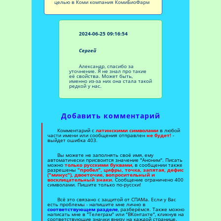
целью в Коми компания КомиБиоФарм
2024-06-25 09:16:54
Сергей
Александр, спасибо за
уточнение. Я не знал про такие
её свойства. Может быть,
именно из-за них она стала такой
редкой у нас.
Добавить комментарий
Комментарий с
латинскими символами
в любой
части имени или сообщения отправлен
не будет!
-
выйдет ошибка 403.
Вы можете не заполнять своё имя, ему
автоматически присвоится значение "Аноним". Писать
можно
только русскими буквами
, в сообщении также
разрешены
"пробел", цифры, точка, запятая, дефис
("минус"), двоеточие, вопросительный и
восклицательный знаки
. Сообщение ограничено 400
символами. Пишите только по-русски!
Всё это связано с защитой от СПАМа. Если у Вас
есть проблемы - напишите мне лично в
соответствующем разделе
, разберёмся. Также можно
написать мне в "Телеграм" или "ВКонтакте", кликнув на
соответствующие значки внизу на каждой странице.