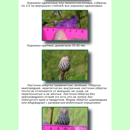
Корзинки одиночные или немногочисленные, собраны
по 2-5 на верхушках стеблей, все корзинки одинаковые.
Корзинки крупные, диаметром 35-40 мм.
Листочки обёртки травянистые, зелёные. Обёртка
многорядная, черепитчатая, внутренние листочки обёртки
почти не отличаются от внешних, не сухие, не
перепончатые и не жёлтые. Листочки обёртки без
крючковидного острия (то есть это не лопух), без
плёнчатого края и придатков. Форма обёртки шаровидная
или яйцевидная с рыжеватым войлочным опушением.