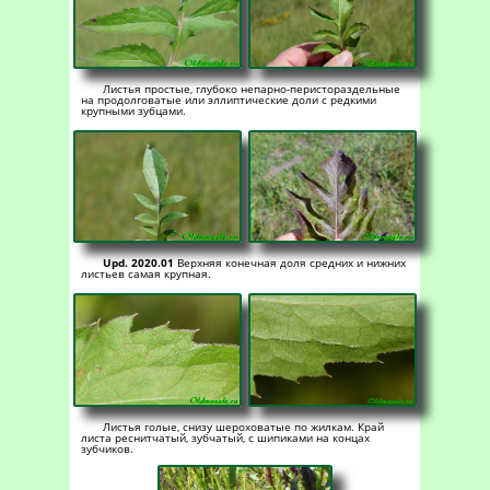
Листья простые, глубоко непарно-перистораздельные
на продолговатые или эллиптические доли с редкими
крупными зубцами.
Upd. 2020.01
Верхняя конечная доля средних и нижних
листьев самая крупная.
Листья голые, снизу шероховатые по жилкам. Край
листа реснитчатый, зубчатый, с шипиками на концах
зубчиков.