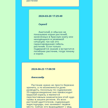
растений
2024-03-20 17:25:49
Сергей
Анатолий, я обычно не
показываю корни растений,
занесённых в Красную книгу или
находящихся в уязвимой
ситуации, так как это
гарантированная гибель
растения. Если только
подвернётся оказия и встретится
погибшее растение, тогда покажу
и корни.
2024-06-23 17:08:59
Александр
Растение нужно не просто бережно
хранить, а по возможности даже
разводить, поскольку по содержанию
20-гидроксиэкдизона оно превосходит
маралий корень и является
перспективным заменителем этой чудо
травы в нашем регионе. Из всех
растений адаптогенов, содержащих
экдистероиды, оно занимает первое
место. Сейчас его выращивает с мед.