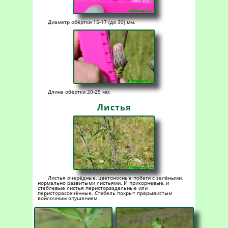
Диаметр обёртки 15-17 (до 30) мм.
Длина обёртки 20-25 мм.
Листья
Листья очерёдные, цветоносные побеги с зелёными,
нормально развитыми листьями. И прикорневые, и
стеблевые листья перистораздельные или
перисторассечённые. Стебель покрыт прерывистым
войлочным опушением.