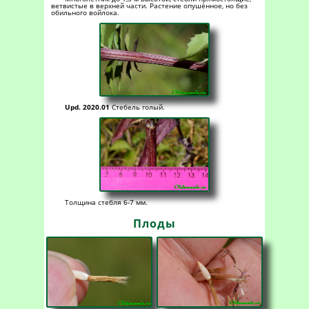
ветвистые в верхней части. Растение опушённое, но без
обильного войлока.
Upd. 2020.01
Стебель голый.
Толщина стебля 6-7 мм.
Плоды