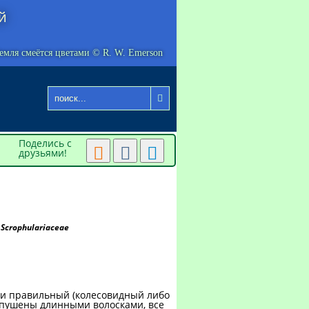
й
емля смеётся цветами © R. W. Emerson

Поделись с



друзьями!
Scrophulariaceae
чти правильный (колесовидный либо
 опушены длинными волосками, все