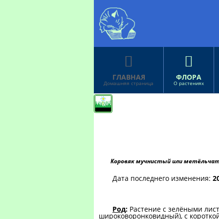


ГЛАВНАЯ
ФЛОРА
Домашняя страница
О растениях
Коровяк мучнистый или метёльчатый
Дата последнего изменения:
2
Род
:
Растение с зелёными лис
широковоронковидный), с короткой