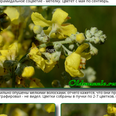
рамидальное соцветие - метёлку. Цветёт с мая по сентябрь.
бильно опушены мелкими волосками, отчего кажется, что они п
ографировал - не видел. Цветки собраны в пучки по 2-7 цветков