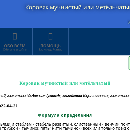
Коровяк мучнистый или метёльчаты
З


ОБО ВСЁМ
ПОМОЩЬ
Обо мне и сайте
Взаимодействие
Коровяк мучнистый или метёльчатый
, латинское Verbascum lychnitis, семейство Норичниковые, латинское 
022-04-21
Формула определения
тьями и стеблем - стебель развитый, олиственный - венчик по
 трубкой - тычинок пять; нити тычинок (всех или только трёх)