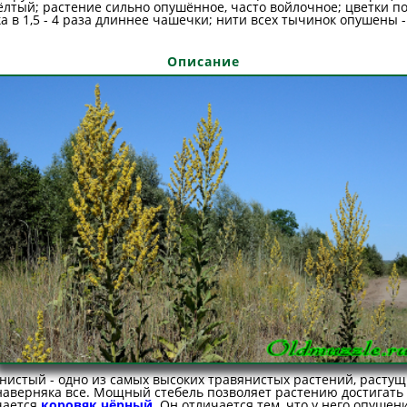
лтый; растение сильно опушённое, часто войлочное; цветки по
а в 1,5 - 4 раза длиннее чашечки; нити всех тычинок опушены 
Описание
нистый - одно из самых высоких травянистых растений, растущи
 наверняка все. Мощный стебель позволяет растению достигать
ечается
коровяк чёрный
. Он отличается тем, что у него опушен