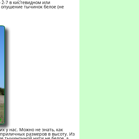
 2-7 в кистевидном или
- опушение тычинок белое (не
х у нас. Можно не знать, как
 приличных размеров в высоту. Из
ие тычиночной нити не белое, а