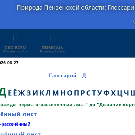
Природа Пензенской области: Глоссарий
З


ОБО ВСЁМ
ПОМОЩЬ
Обо мне и сайте
Взаимодействие
026-06-27
Глоссарий - Д
Д
Е
Ё
Ж
З
И
К
Л
М
Н
О
П
Р
С
Т
У
Ф
Х
Ц
Ч
Дважды перисто-рассечённый лист" до "Дыхание корн
чённый лист
-рассечённый
ечённый лист