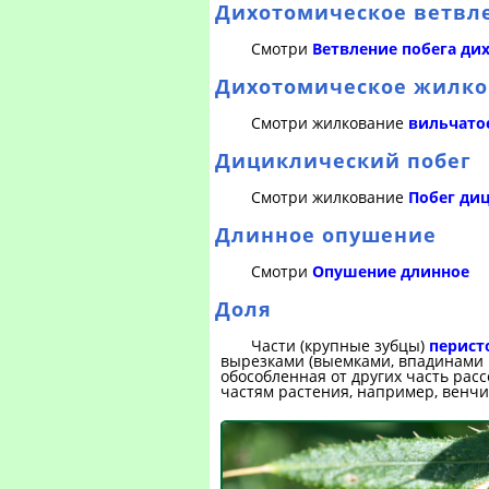
Дихотомическое ветвл
Смотри
Ветвление побега ди
Дихотомическое жилк
Смотри жилкование
вильчато
Дициклический побег
Смотри жилкование
Побег ди
Длинное опушение
Смотри
Опушение длинное
Доля
Части (крупные зубцы)
перист
вырезками (выемками, впадинами к
обособленная от других часть рас
частям растения, например, венчи