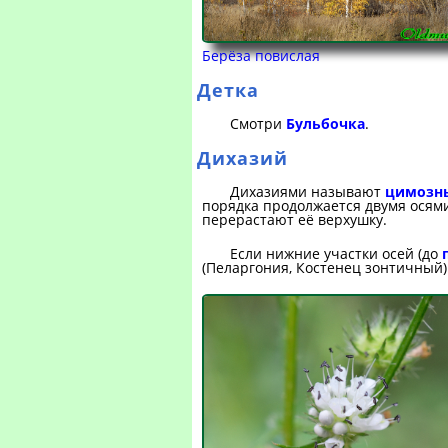
Берёза повислая
Детка
Смотри
Бульбочка
.
Дихазий
Дихазиями называют
цимозны
порядка продолжается двумя осями
перерастают её верхушку.
Если нижние участки осей (до
(Пеларгония, Костенец зонтичный