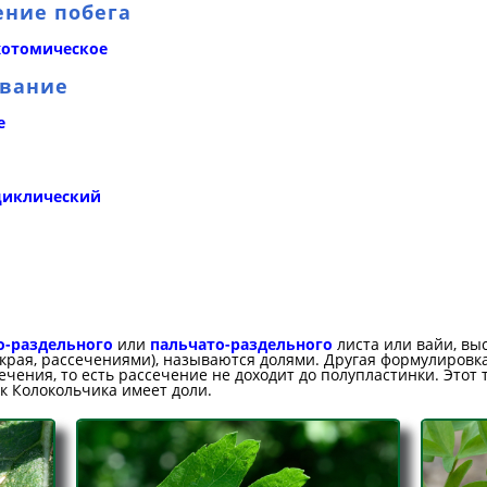
ение побега
хотомическое
ование
е
циклический
о-раздельного
или
пальчато-раздельного
листа или вайи, в
рая, рассечениями), называются долями. Другая формулировка:
сечения, то есть рассечение не доходит до полупластинки. Этот
к Колокольчика имеет доли.