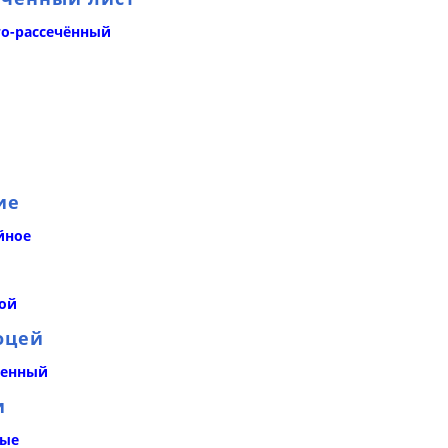
то-рассечённый
ие
йное
ой
оцей
венный
и
ные