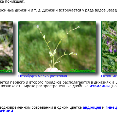
ка поникшая).
ойные дихазии и т. д. Дихазий встречается у ряда видов Звезд
Незабудка мелкоцветковая
Окопник
етки первого и второго порядков располагаются в дихазиях, а 
ак возникают широко распространенные двойные
извилины
(Но
неодновременном созревании в одном цветке
андроцея
и
гинец
огинии
.