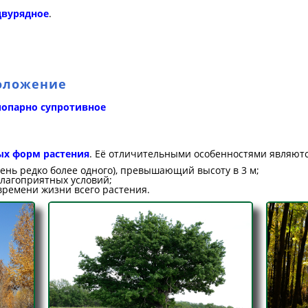
двурядное
.
положение
попарно супротивное
х форм растения
. Её отличительными особенностями являютс
ень редко более одного), превышающий высоту в 3 м;
благоприятных условий;
времени жизни всего растения.