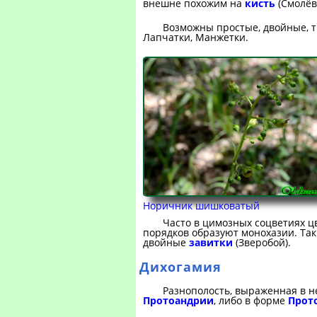
внешне похожим на
кисть
(Смолёв
Возможны простые, двойные, тр
Лапчатки, Манжетки.
Норичник шишковатый
Часто в цимозных соцветиях цв
порядков образуют монохазии. Т
двойные
завитки
(Зверобой).
Дихогамия
Разнополость, выраженная в 
Протоандрии
, либо в форме
Прот