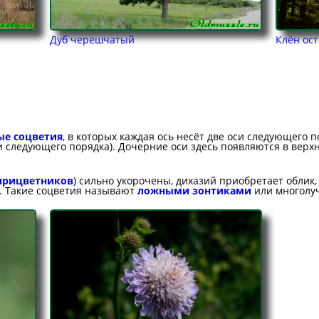
Дуб черешчатый
Клён ос
е соцветия
, в которых каждая ось несёт две оси следующего 
 следующего порядка). Дочерние оси здесь появляются в верх
прицветников
) сильно укорочены, дихазий приобретает облик,
). Такие соцветия называют
ложными зонтиками
или многолу