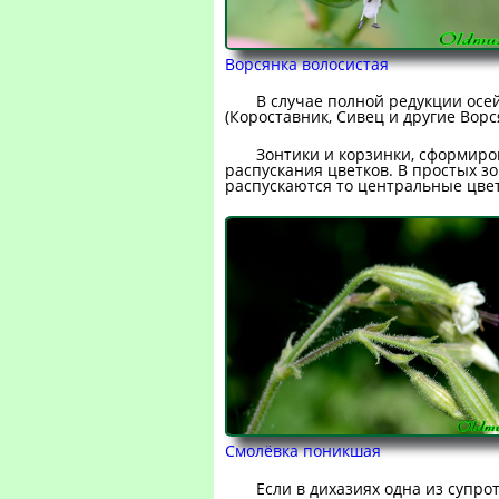
Ворсянка волосистая
В случае полной редукции осе
(Короставник, Сивец и другие Ворс
Зонтики и корзинки, сформир
распускания цветков. В простых з
распускаются то центральные цве
Смолёвка поникшая
Если в дихазиях одна из супро