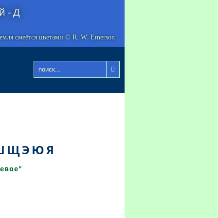
 - Д
емля смеётся цветами © R. W. Emerson

Ш
Щ
Э
Ю
Я
евое"