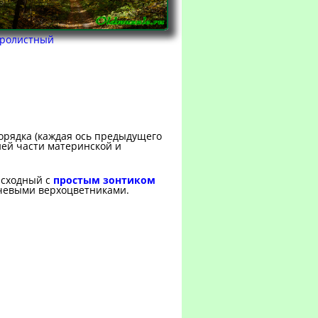
тролистный
порядка (каждая ось предыдущего
ней части материнской и
 сходный с
простым зонтиком
чевыми верхоцветниками.