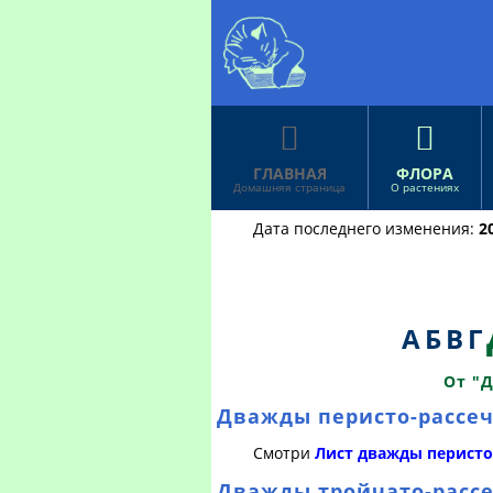


ГЛАВНАЯ
ФЛОРА
Домашняя страница
О растениях
Дата последнего изменения:
2
А
Б
В
Г
От "
Дважды перисто-рассе
Смотри
Лист дважды перисто
Дважды тройчато-расс