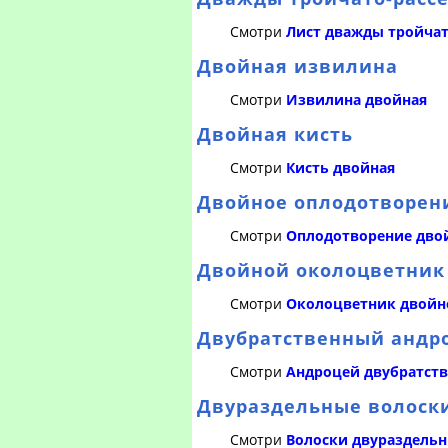
Смотри
Лист дважды тройча
Двойная извилина
Смотри
Извилина двойная
Двойная кисть
Смотри
Кисть двойная
Двойное оплодотворен
Смотри
Оплодотворение дво
Двойной околоцветник
Смотри
Околоцветник двойн
Двубратственный андр
Смотри
Андроцей двубратст
Двураздельные волоск
Смотри
Волоски двураздель