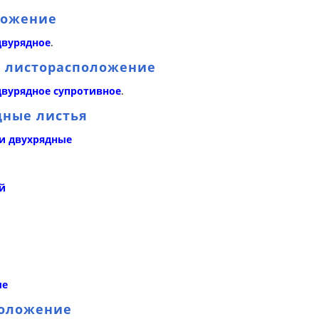
ложение
двурядное
.
е листорасположение
вурядное супротивное
.
дные листья
и двухрядные
й
ые
положение