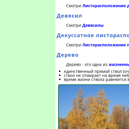
Смотри
Листорасположение 
Девясил
Смотри
Девясилы
Декуссатное листорас
Смотри
Листорасположение 
Дерево
Дерево - это одна из
жизненны
единственный прямой ствол (оч
ствол не отмирает на время не
время жизни ствола равняется 