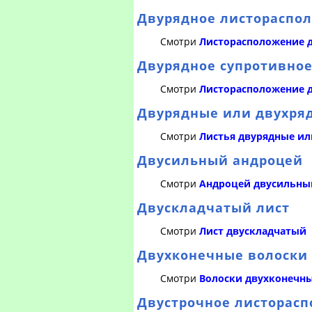
Двурядное листораспо
Смотри
Листорасположение 
Двурядное супротивно
Смотри
Листорасположение д
Двурядные или двухря
Смотри
Листья двурядные ил
Двусильный андроцей
Смотри
Андроцей двусильны
Двускладчатый лист
Смотри
Лист двускладчатый
Двухконечные волоски
Смотри
Волоски двухконечн
Двустрочное листорас