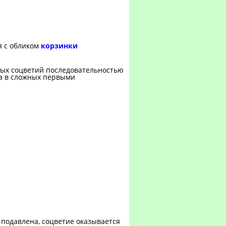
я с обликом
корзинки
тых соцветий последовательностью
 а в сложных первыми
 подавлена, соцветие оказывается