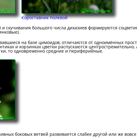
Короставник полевой
й и скучивания большого числа дихазиев формируются соцвети
янковые).
овавшиеся на базе цимоидов, отличаются от одноимённых прос
онтиках и корзинках цветки распускаются центростремительно,
тки, то одновременно средние и периферийные.
тивных боковых ветвей развивается слабее другой или же вовсе