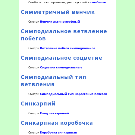
Симбионт - это организм, участвующий в
симбиозе
.
Симметричный венчик
Смотри
Венчик актиноморфный
Симподиальное ветвление
побегов
Смотри
Ветвление побега симподиальное
Симподиальное соцветие
Смотри
Соцветия симподиальные
Симподиальный тип
ветвления
Смотри
Симподиальный тип нарастания побегов
Синкарпий
Смотри
Плод синкарпный
Синкарпная коробочка
Смотри
Коробочка синкарпная