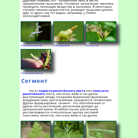
Другими словами, это - тычиночная нить в месте
прикрепления пыльников. Основное назначение связника -
проводить питающие вещества в пыльники. В некоторых
случаях связник разрастается, разводит пыльники далеко
друг от друга, как это видно, например, у Любки
зелёноцветковой.
Любка зелёноцветковая
Фиалка дубравная
Вороний глаз
Рябчик шахматовидный
Сегмент
Части
перисто-рассечённого листа
или
пальчато-
рассечённого
листа, листочка, вайи и так далее,
выступающие между соседними вырезками (выемками,
впадинами края, рассечениями), называются сегментами.
Другая формулировка: сегмент - это обособленная от
других часть рассечения, рассечение доходит до
центральной жилки. В любом случае рассечение
рассматривается относительно центра листовой
пластинки, лепестка, листочка, вайи и так далее.