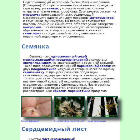
Подсолнечник) до нескольких тысяч (Мак) и миллионов
(Орхидные). У покрытосеменных семязачаток образуется
скрыто внутри
завязи
, у голосеменных расположен
открыто в пазухе мегаспорофилла. Семязачаток состоит из
нуцеллуса
(центральной части, содержащей
мегаспороцит), одного или двух покровов (
интегументов
)
и семяножки (фуникулуса). На верхушке семязачатка
покровы обычно не смыкаются, остаётся узкое отверстие -
микропиле
. В семязачатке происходит мегаспорогенез -
образование мегаспор, их прорастание в женский
гаметофит
- зародышевый мешок у цветковых или
первичный эндосперм у голосеменных.
Семянка
Семянка - это
односемянный
сухой
невскрывающийся
псевдомонокарпий
с кожистым
околоплодником
, не срастающимся с семенной кожурой.
Такой плод образуется из нижней
паракарпной
завязи
из
двух
плодолистиков
, каждый из которых несёт по одному
семязачатку
. В процессе развития плода один
семязачаток редуцируется и в результате плод имеет
только одно семя. Семенная кожура сильно редуцирована,
поэтому тонкий кожистый околоплодник хорошо от неё
отделяется, например у Сложноцветных. Часто семянка
несёт различные придатки, способствующие
распространению:
хохолки
,
парашютики
, прицепки.
Василёк шершавый
Козлобородник сомнительный
Череда поникающая
Сердцевидный лист
Смотри
Лист сердцевидный