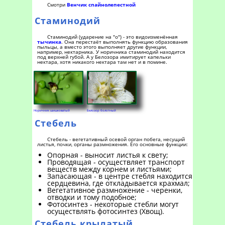
Смотри
Венчик спайнолепестной
Стаминодий
Стаминодий (ударение на "о") - это видоизменённая
тычинка
. Она перестаёт выполнять функцию образования
пыльцы, а вместо этого выполняет другие функции,
например, нектарника. У норичника стаминодий находится
под верхней губой. А у Белозора имитирует капельки
нектара, хотя никакого нектара там нет и в помине.
Норичник шишковатый
Белозор болотный
Стебель
Стебель - вегетативный осевой орган побега, несущий
листья, почки, органы размножения. Его основные функции:
Опорная - выносит листья к свету;
Проводящая - осуществляет транспорт
веществ между корнем и листьями;
Запасающая - в центре стебля находится
сердцевина, где откладывается крахмал;
Вегетативное размножение - черенки,
отводки и тому подобное;
Фотосинтез - некоторые стебли могут
осуществлять фотосинтез (Хвощ).
Стебель крылатый