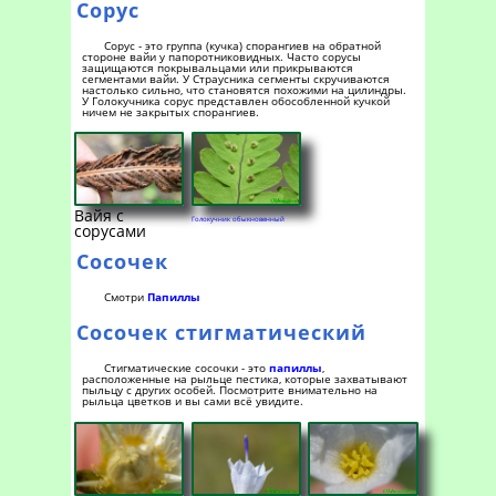
Сорус
Сорус - это группа (кучка) спорангиев на обратной
стороне вайи у папоротниковидных. Часто сорусы
защищаются покрывальцами или прикрываются
сегментами вайи. У Страусника сегменты скручиваются
настолько сильно, что становятся похожими на цилиндры.
У Голокучника сорус представлен обособленной кучкой
ничем не закрытых спорангиев.
Вайя с
Голокучник обыкновенный
сорусами
Сосочек
Смотри
Папиллы
Сосочек стигматический
Стигматические сосочки - это
папиллы
,
расположенные на рыльце пестика, которые захватывают
пыльцу с других особей. Посмотрите внимательно на
рыльца цветков и вы сами всё увидите.