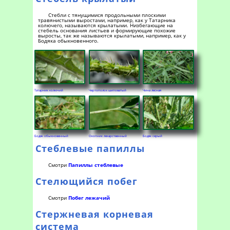
Стебли с тянущимися продольными плоскими
травянистыми выростами, например, как у Татарника
колючего, называются крылатыми. Низбегающие на
стебель основания листьев и формирующие похожие
выросты, так же называются крылатыми, например, как у
Бодяка обыкновенного.
Татарник колючий
Чертополох шиповатый
Чина лесная
Бодяк обыкновенный
Окопник лекарственный
Бодяк серый
Стеблевые папиллы
Смотри
Папиллы стеблевые
Стелющийся побег
Смотри
Побег лежачий
Стержневая корневая
система