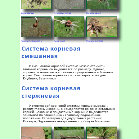
Осока светлая
Лютик золотистый
Лук огородный
Тюльпан Биберштейна
Лук круглый
Осока волосистая
Система корневая
смешанная
В смешанной корневой системе можно отличить
главный корень, он выделяется по размеру. Однако,
хорошо развиты множественные придаточные и боковые
корни. Смешанная корневая система характерна для
Клубники, Земляники.
Система корневая
стержневая
У стержневой корневой системы хорошо выражен,
развит главный корень, он выделяется на фоне остальных
корней. Боковые и придаточные корни не выделяются,
занимают по отношению к главному подчиненное
положение. Характерна для двудольных растений:
Клевера, Одуванчика лекарственного, Лопуха большого.