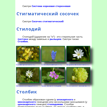
Смотри
Система корневая стержневая
Стигматический сосочек
Смотри
Сосочек стигматический
Стилодий
Стилодий (ударение на "о") - это стерильная часть
пестика
между завязью и
рыльцем
. Смотри также
Столбик
.
Коровяк мучнистый (1 ст.)
Синяк обыкновенный (1 ст.)
Звездчатка жёстколистная (3 ст.)
Мягковолосник водный (5 ст.)
Герань лесная (5 стилодиев)
Лютик золотист. (множество ст.)
Столбик
Столбик образован одним (у
апокарпного
и
монокарпного
гинецеев) или несколькими сросшимися (у
ценокарпного
гинецея)
стилодиями
. Столбик
приподнимает рыльца вверх, но иногда столбика нет, и