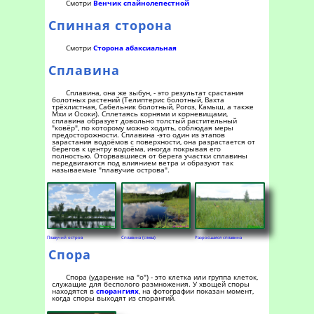
Смотри
Венчик спайнолепестной
Спинная сторона
Смотри
Сторона абаксиальная
Сплавина
Сплавина, она же зыбун, - это результат срастания
болотных растений (Телиптерис болотный, Вахта
трёхлистная, Сабельник болотный, Рогоз, Камыш, а также
Мхи и Осоки). Сплетаясь корнями и корневищами,
сплавина образует довольно толстый растительный
"ковёр", по которому можно ходить, соблюдая меры
предосторожности. Сплавина -это один из этапов
зарастания водоёмов с поверхности, она разрастается от
берегов к центру водоёма, иногда покрывая его
полностью. Оторвавшиеся от берега участки сплавины
передвигаются под влиянием ветра и образуют так
называемые "плавучие острова".
Плавучий остров
Сплавина (слева)
Разросшаяся сплавина
Спора
Спора (ударение на "о") - это клетка или группа клеток,
служащие для бесполого размножения. У хвощей споры
находятся в
спорангиях
, на фотографии показан момент,
когда споры выходят из спорангий.