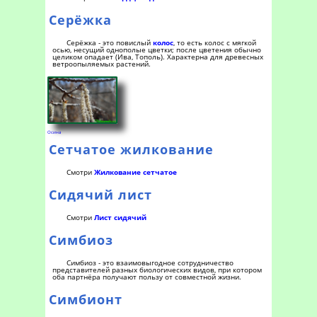
Серёжка
Серёжка - это повислый
колос
, то есть колос с мягкой
осью, несущий однополые цветки; после цветения обычно
целиком опадает (Ива, Тополь). Характерна для древесных
ветроопыляемых растений.
Осина
Сетчатое жилкование
Смотри
Жилкование сетчатое
Сидячий лист
Смотри
Лист сидячий
Симбиоз
Симбиоз - это взаимовыгодное сотрудничество
представителей разных биологических видов, при котором
оба партнёра получают пользу от совместной жизни.
Симбионт