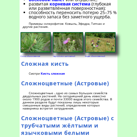
развитая
корневая система
(глубокая
или разветвлённая поверхностная);
способность переносить потерю 25–75 %
водного запаса без заметного ущерба.
Примеры склерофитов: Ковыль, Эфедра, Типчак и
другие растения.
Сосна обыкновенная
Чертополох шиповатый
Бодяк обыкновенный
Сложная кисть
Смотри
Кисть сложная
Сложноцветные (Астровые)
Сложноцветные - одно из самых больших семейств
двудольных растений. На сегодняшний день известно
около 1900 родов и почти 33000 видов этого семейства. В
данном разделе будут показаны лишь некоторые
смешанные виды растений, определение которых
наверняка встретит затруднения.
Сложноцветные (Астровые) с
трубчатыми жёлтыми и
язычковыми белыми