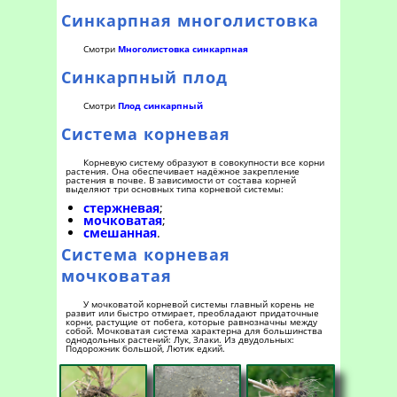
Синкарпная многолистовка
Смотри
Многолистовка синкарпная
Синкарпный плод
Смотри
Плод синкарпный
Система корневая
Корневую систему образуют в совокупности все корни
растения. Она обеспечивает надёжное закрепление
растения в почве. В зависимости от состава корней
выделяют три основных типа корневой системы:
стержневая
;
мочковатая
;
смешанная
.
Система корневая
мочковатая
У мочковатой корневой системы главный корень не
развит или быстро отмирает, преобладают придаточные
корни, растущие от побега, которые равнозначны между
собой. Мочковатая система характерна для большинства
однодольных растений: Лук, Злаки. Из двудольных:
Подорожник большой, Лютик едкий.