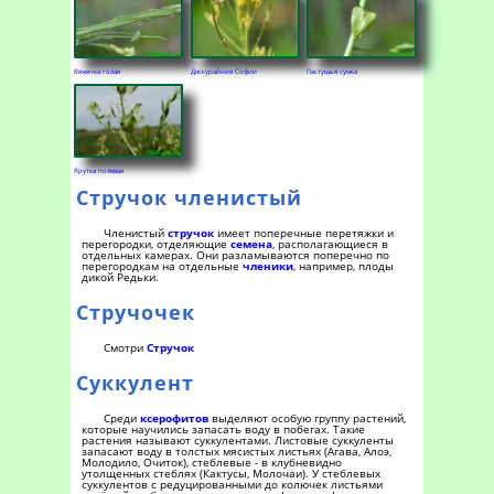
Вяжечка голая
Дескурайния Софии
Пастушья сумка
Ярутка полевая
Стручок членистый
Членистый
стручок
имеет поперечные перетяжки и
перегородки, отделяющие
семена
, располагающиеся в
отдельных камерах. Они разламываются поперечно по
перегородкам на отдельные
членики
, например, плоды
дикой Редьки.
Стручочек
Смотри
Стручок
Суккулент
Среди
ксерофитов
выделяют особую группу растений,
которые научились запасать воду в побегах. Такие
растения называют суккулентами. Листовые суккуленты
запасают воду в толстых мясистых листьях (Агава, Алоэ,
Молодило, Очиток), стеблевые - в клубневидно
утолщенных стеблях (Кактусы, Молочаи). У стеблевых
суккулентов с редуцированными до колючек листьями