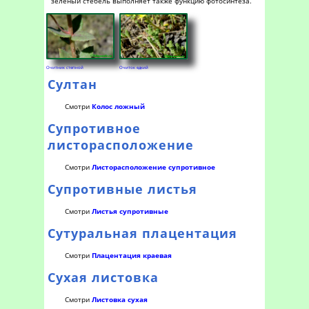
зелёный стебель выполняет также функцию фотосинтеза.
Очитник степной
Очиток едкий
Султан
Смотри
Колос ложный
Супротивное
листорасположение
Смотри
Листорасположение супротивное
Супротивные листья
Смотри
Листья супротивные
Сутуральная плацентация
Смотри
Плацентация краевая
Сухая листовка
Смотри
Листовка сухая