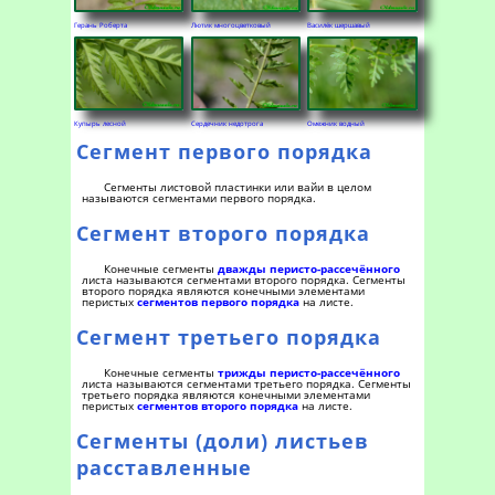
Герань Роберта
Лютик многоцветковый
Василёк шершавый
Купырь лесной
Сердечник недотрога
Омежник водный
Сегмент первого порядка
Сегменты листовой пластинки или вайи в целом
называются сегментами первого порядка.
Сегмент второго порядка
Конечные сегменты
дважды перисто-рассечённого
листа называются сегментами второго порядка. Сегменты
второго порядка являются конечными элементами
перистых
сегментов первого порядка
на листе.
Сегмент третьего порядка
Конечные сегменты
трижды перисто-рассечённого
листа называются сегментами третьего порядка. Сегменты
третьего порядка являются конечными элементами
перистых
сегментов второго порядка
на листе.
Сегменты (доли) листьев
расставленные