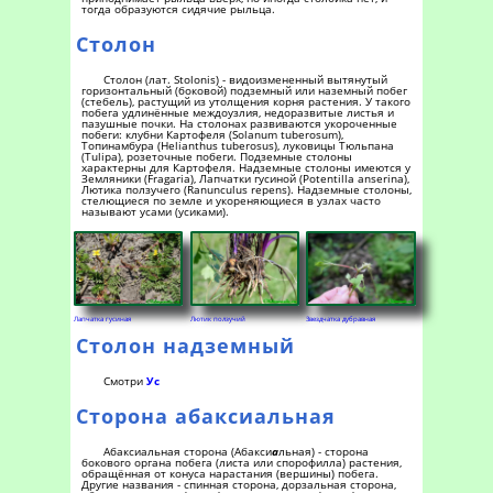
тогда образуются сидячие рыльца.
Столон
Столон (лат. Stolonis) - видоизмененный вытянутый
горизонтальный (боковой) подземный или наземный побег
(стебель), растущий из утолщения корня растения. У такого
побега удлинённые междоузлия, недоразвитые листья и
пазушные почки. На столонах развиваются укороченные
побеги: клубни Картофеля (Solanum tuberosum),
Топинамбура (Helianthus tuberosus), луковицы Тюльпана
(Tulipa), розеточные побеги. Подземные столоны
характерны для Картофеля. Надземные столоны имеются у
Земляники (Fragaria), Лапчатки гусиной (Potentilla anserina),
Лютика ползучего (Ranunculus repens). Надземные столоны,
стелющиеся по земле и укореняющиеся в узлах часто
называют усами (усиками).
Лапчатка гусиная
Лютик ползучий
Звездчатка дубравная
Столон надземный
Смотри
Ус
Сторона абаксиальная
Абаксиальная сторона (Абакси
а
льная) - сторона
бокового органа побега (листа или спорофилла) растения,
обращённая от конуса нарастания (вершины) побега.
Другие названия - спинная сторона, дорзальная сторона,