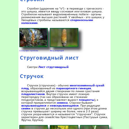
Стробил (ударение на "о") - в переводе с греческого -
это шишка, имеется ввиду сосновая или еловая шишка.
Стробилом называют видоизменённые побеги - органы
размножения высших растений. У хвойных - это шишки, у
Хвощёвых стробилы называются
спороносными
колосками
.
Сосна, муж. стробилы
Хвощ зимующий
Струговидный лист
Смотри
Лист струговидный
Стручок
Стручок (стручочек) - обычно
многосемянный
сухой
плод
, образованный из
паракарпного гинецея
,
вскрывающийся двумя створками по линии срастания
плодолистиков
. Внутри стручок имеет ложную
перегородку (так как образована не стенками
плодолистиков, а представляет вырост
плаценты
), к
которой прикрепляются
семена
. Стручки бывают
вскрывающиеся
и
невскрывающиеся
. При редукции
семян
в стручке до нескольких или одного (при этом длина
стручка превышает ширину не более, чем в 2-3 раза)
стручок укорачивается и называется "стручочек". Стручок
характерен для семейства Крестоцветных (Пастушья сумка,
Ярутка, Крупка).