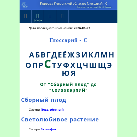
Природа Пензенской области: Глоссарий - С
Земля смеётся цветами © R. W. Emerson




флора
Дата последнего изменения:
2026-06-27
Глоссарий - С
А
Б
В
Г
Д
Е
Ё
Ж
З
И
К
Л
М
Н
С
О
П
Р
Т
У
Ф
Х
Ц
Ч
Ш
Щ
Э
Ю
Я
От "Сборный плод" до
"Схизокарпий"
Сборный плод
Смотри
Плод сборный
Светолюбивое растение
Смотри
Гелиофит