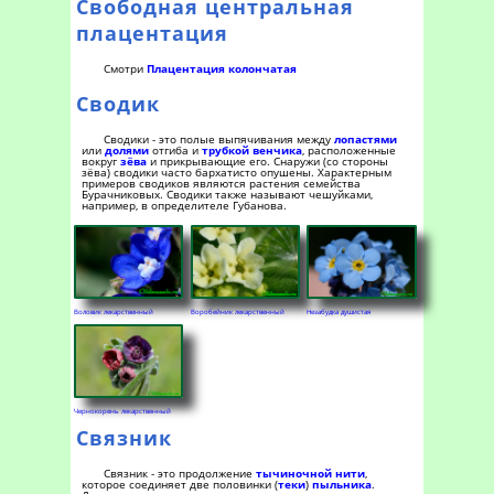
Свободная центральная
плацентация
Смотри
Плацентация колончатая
Сводик
Сводики - это полые выпячивания между
лопастями
или
долями
отгиба и
трубкой венчика
, расположенные
вокруг
зёва
и прикрывающие его. Снаружи (со стороны
зёва) сводики часто бархатисто опушены. Характерным
примеров сводиков являются растения семейства
Бурачниковых. Сводики также называют чешуйками,
например, в определителе Губанова.
Воловик лекарственный
Воробейник лекарственный
Незабудка душистая
Чернокорень лекарственный
Связник
Связник - это продолжение
тычиночной нити
,
которое соединяет две половинки (
теки
)
пыльника
.