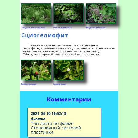
Страусник обыкновенный
Майник двулистный
Звездчатка дубравная
Сциогелиофит
Теневыносливые растения (факультативные
гелиофиты, сциогелиофиты) могут переносить большее или
меньшее затенение, но хорошо растут и на свету.
Обладают широкой экологической пластичностью.
Земляника лесная
Ежевика сизая
Комментарии
2021-04-10 16:52:13
Аноним
Тип листа по форме
Стоповидный листовой
пластинки.