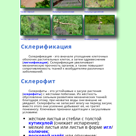
Паслён чёрный
Жабрица порезниковая
Жабрица однолетняя
Чистец однолетний
Ярутка полевая
Фиалка полевая
Склерификация
Склерификация - это вначале утолщение клеточных
оболочек растительных клеток, а затем одревеснение
(
лигнификация
). Склерификация увеличивает
механическую прочность органов, а также повышает
сопротивляемость тканей к возбудителям различных
заболеваний.
Склерофит
Склерофиты - это устойчивые к засухе растения
(
ксерофиты
) с жёсткими побегами. Их жёсткость
обусловлена сильным развитием механических тканей:
благодаря этому, при нехватке воды они внешне не
увядают. Склерофиты не запасают влагу на период засухи,
вместо этого они усиленно добывают её, но тратят
понемногу. Ключевые признаки адаптации к засушливым
условиям:
жёсткие листья и стебли с толстой
кутикулой
(снижает испарение);
мелкие листья или листья в форме
игл
/
колючек
;
восковой налёт
или опушение;