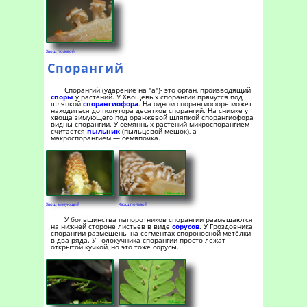
Хвощ полевой
Спорангий
Спорангий (ударение на "а")- это орган, производящий
споры
у растений. У Хвощёвых спорангии прячутся под
шляпкой
спорангиофора
. На одном спорангиофоре может
находиться до полутора десятков спорангий. На снимке у
хвоща зимующего под оранжевой шляпкой спорангиофора
видны спорангии. У семянных растений микроспорангием
считается
пыльник
(пыльцевой мешок), а
макроспорангием — семяпочка.
Хвощ зимующий
Хвощ полевой
У большинства папоротников спорангии размещаются
на нижней стороне листьев в виде
сорусов
. У Гроздовника
спорангии размещены на сегментах спороносной метёлки
в два ряда. У Голокучника спорангии просто лежат
открытой кучкой, но это тоже сорусы.