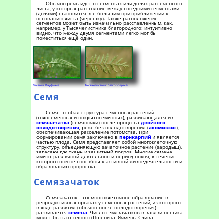
Обычно речь идёт о сегментах или долях рассечённого
листа, у которых расстояние между соседними сегментами
(долями) становится всё большим при приближении к
основанию листа (черешку). Также расположение
сегментов может быть изначально расставленным, как,
например, у Тысячелистника благородного: интуитивно
видно, что между двумя сегментами легко мог бы
поместиться ещё один.
Мытник Кауфмана
Тысячелистник благородный
Семя
Семя - особая структура семенных растений
(голосеменных и покрытосеменных), развивающаяся из
семязачатка
(семяпочки) после процесса
двойного
оплодотворения
, реже без оплодотворения (
апомиксис
),
обеспечивающая расселение потомства. При
формировании семя заключено в
перикарпий
и является
частью плода. Семя представляет собой многоклеточную
структуру, объединяющую зачаточное растение (зародыш),
запасающую ткань и защитный покров. Многие семена
имеют различной длительности период покоя, в течение
которого они не способны к активной жизнедеятельности и
образованию проростка.
Семязачаток
Семязачаток - это многоклеточное образование в
репродуктивных органах у семенных растений, из которого
в ходе развития (обычно после оплодотворения)
развивается
семена
. Число семязачатков в завязи пестика
может быть от одного (Пшеница, Ячмень, Слива,