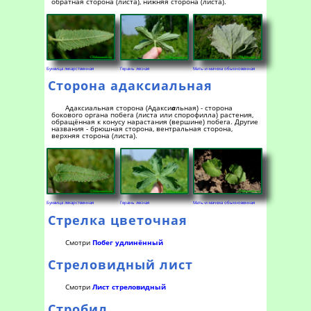
обратная сторона (листа), нижняя сторона (листа).
Буквица лекарственная
Герань лесная
Мать-и-мачеха обыкновенная
Сторона адаксиальная
Адаксиальная сторона (Адакси
а
льная) - сторона
бокового органа побега (листа или спорофилла) растения,
обращённая к конусу нарастания (вершине) побега. Другие
названия - брюшная сторона, вентральная сторона,
верхняя сторона (листа).
Буквица лекарственная
Герань лесная
Мать-и-мачеха обыкновенная
Стрелка цветочная
Смотри
Побег удлинённый
Стреловидный лист
Смотри
Лист стреловидный
Стробил