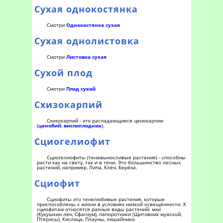
Сухая однокостянка
Смотри
Однокостянка сухая
Сухая однолистовка
Смотри
Листовка сухая
Сухой плод
Смотри
Плод сухой
Схизокарпий
Схизокарпий - это распадающиеся ценокарпии
(
ценобий
,
вислоплодник
).
Сциогелиофит
Сциогелиофиты (теневыносливые растения) - способны
расти как на свету, так и в тени. Это большинство лесных
растений, например, Липа, Клён, Берёза.
Сциофит
Сциофиты это тенелюбивые растения, которые
приспособлены к жизни в условиях низкой освещённости. К
сциофитам относятся разные виды растений: мхи
(Кукушкин лён, Сфагнум), папоротники (Щитовник мужской,
Птерисы), Кислица, Плауны, лишайники.