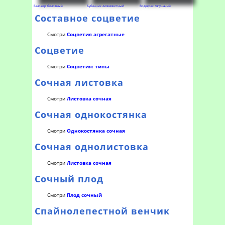
Белозор болотный
Бубенчик лилиелистный
Водокрас лягушачий
Составное соцветие
Смотри
Соцветия агрегатные
Соцветие
Смотри
Соцветия: типы
Сочная листовка
Смотри
Листовка сочная
Сочная однокостянка
Смотри
Однокостянка сочная
Сочная однолистовка
Смотри
Листовка сочная
Сочный плод
Смотри
Плод сочный
Спайнолепестной венчик