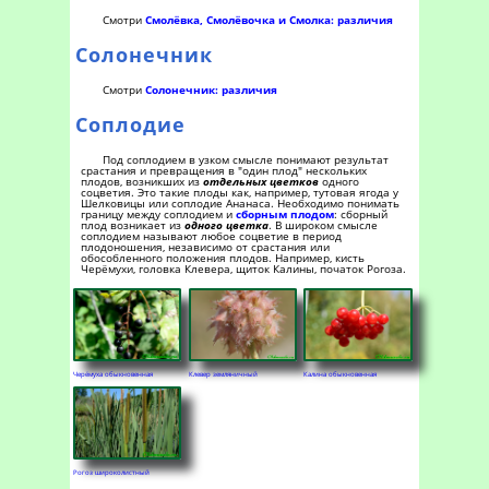
Смотри
Смолёвка, Смолёвочка и Смолка: различия
Солонечник
Смотри
Солонечник: различия
Соплодие
Под соплодием в узком смысле понимают результат
срастания и превращения в "один плод" нескольких
плодов, возникших из
отдельных цветков
одного
соцветия. Это такие плоды как, например, тутовая ягода у
Шелковицы или соплодие Ананаса. Необходимо понимать
границу между соплодием и
сборным плодом
: сборный
плод возникает из
одного цветка
. В широком смысле
соплодием называют любое соцветие в период
плодоношения, независимо от срастания или
обособленного положения плодов. Например, кисть
Черёмухи, головка Клевера, щиток Калины, початок Рогоза.
Черёмуха обыкновенная
Клевер земляничный
Калина обыкновенная
Рогоз широколистный