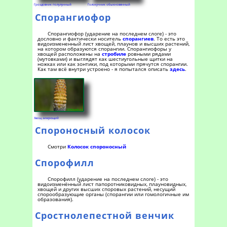
Гроздовник полулунный
Голокучник обыкновенный
Спорангиофор
Спорангиофор (ударение на последнем слоге) - это
дословно и фактически носитель
спорангиев
. То есть это
видоизмененный лист хвощей, плаунов и высших растений,
на котором образуются спорангии. Спорангиофоры у
хвощей расположены на
стробиле
ровными рядами
(мутовками) и выглядят как шестиугольные щитки на
ножках или как зонтики, под которыми прячутся спорангии.
Как там всё внутри устроено - я попытался описать
здесь
.
Хвощ зимующий
Спороносный колосок
Смотри
Колосок спороносный
Спорофилл
Спорофилл (ударение на последнем слоге) - это
видоизменённый лист папоротниковидных, плауновидных,
хвощей и других высших споровых растений, несущий
спорообразующие органы (спорангии или гомологичные им
образования).
Сростнолепестной венчик