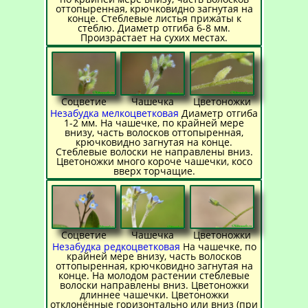
оттопыренная, крючковидно загнутая на
конце. Стеблевые листья прижаты к
стеблю. Диаметр отгиба 6-8 мм.
Произрастает на сухих местах.
Соцветие
Чашечка
Цветоножки
Незабудка мелкоцветковая
Диаметр отгиба
1-2 мм. На чашечке, по крайней мере
внизу, часть волосков оттопыренная,
крючковидно загнутая на конце.
Стеблевые волоски не направлены вниз.
Цветоножки много короче чашечки, косо
вверх торчащие.
Соцветие
Чашечка
Цветоножки
Незабудка редкоцветковая
На чашечке, по
крайней мере внизу, часть волосков
оттопыренная, крючковидно загнутая на
конце. На молодом растении стеблевые
волоски направлены вниз. Цветоножки
длиннее чашечки. Цветоножки
отклонённые горизонтально или вниз (при