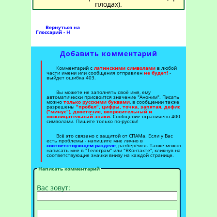
плодах).
Вернуться на
Глоссарий - Н
Добавить комментарий
Комментарий с
латинскими символами
в любой
части имени или сообщения отправлен
не будет!
-
выйдет ошибка 403.
Вы можете не заполнять своё имя, ему
автоматически присвоится значение "Аноним". Писать
можно
только русскими буквами
, в сообщении также
разрешены
"пробел", цифры, точка, запятая, дефис
("минус"), двоеточие, вопросительный и
восклицательный знаки
. Сообщение ограничено 400
символами. Пишите только по-русски!
Всё это связано с защитой от СПАМа. Если у Вас
есть проблемы - напишите мне лично в
соответствующем разделе
, разберёмся. Также можно
написать мне в "Телеграм" или "ВКонтакте", кликнув на
соответствующие значки внизу на каждой странице.
Написать комментарий
Вас зовут: