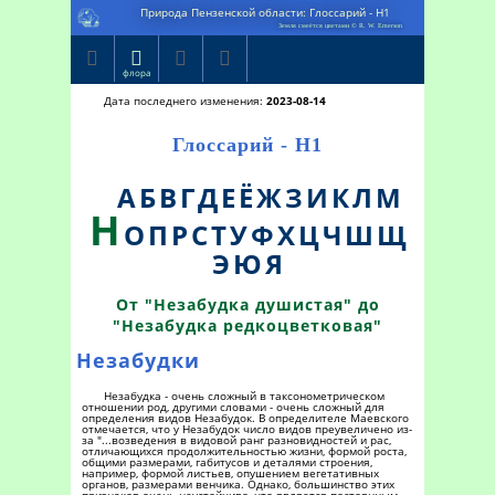
Природа Пензенской области: Глоссарий - Н1
Земля смеётся цветами © R. W. Emerson




флора
Дата последнего изменения:
2023-08-14
Глоссарий - Н1
А
Б
В
Г
Д
Е
Ё
Ж
З
И
К
Л
М
Н
О
П
Р
С
Т
У
Ф
Х
Ц
Ч
Ш
Щ
Э
Ю
Я
От "Незабудка душистая" до
"Незабудка редкоцветковая"
Незабудки
Незабудка - очень сложный в таксонометрическом
отношении род, другими словами - очень сложный для
определения видов Незабудок. В определителе Маевского
отмечается, что у Незабудок число видов преувеличено из-
за "...возведения в видовой ранг разновидностей и рас,
отличающихся продолжительностью жизни, формой роста,
общими размерами, габитусов и деталями строения,
например, формой листьев, опушением вегетативных
органов, размерами венчика. Однако, большинство этих