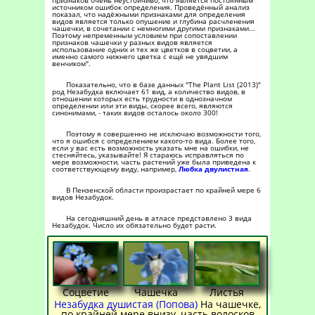
признаков очень неустойчиво, что является постоянным
источником ошибок определения. Проведённый анализ
показал, что надёжными признаками для определения
видов является только опушение и глубина расчленения
чашечки, в сочетании с немногими другими признаками...
Поэтому непременным условием при сопоставлении
признаков чашечки у разных видов является
использование одних и тех же цветков в соцветии, а
именно самого нижнего цветка с ещё не увядшим
венчиком".
Показательно, что в базе данных "The Plant List (2013)"
род Незабудка включает 61 вид, а количество видов, в
отношении которых есть трудности в однозначном
определении или эти виды, скорее всего, являются
синонимами, - таких видов осталось около 300!
Поэтому я совершенно не исключаю возможности того,
что я ошибся с определением какого-то вида. Более того,
если у вас есть возможность указать мне на ошибки, не
стесняйтесь, указывайте! Я стараюсь исправляться по
мере возможности, часть растений уже была приведена к
соответствующему виду, например,
Любка двулистная
.
В Пензенской области произрастает по крайней мере 6
видов Незабудок.
На сегодняшний день в атласе представлено 3 вида
Незабудок. Число их обязательно будет расти.
Соцветие
Чашечка
Листья
Незабудка душистая (Попова)
На чашечке,
по крайней мере внизу, часть волосков